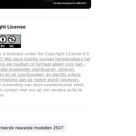
ght License
k is licensed under the Copyright License 4.0.
 Met deze licentie kunnen hergebruikers het
 in elk medium of formaat alleen voor niet -
ële doeleinden distribueren, remixen,
n en op voortbouwen, en slechts zolang
rmelding aan de maker wordt gegeven.,
en schending van deze overeenkomst vindt,
 contact met ons op om verdere actie te
en.
cteerde nieuwste modellen 2507