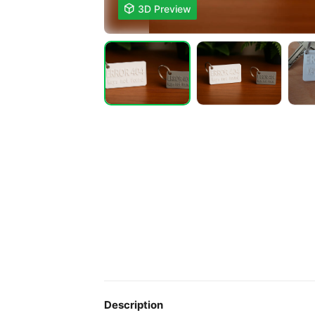

3D Preview
Description