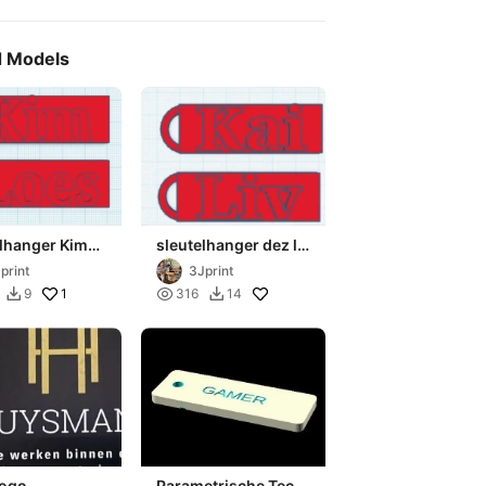
d Models
elhanger Kim
sleutelhanger dez liv
s
jacky en kai
print
3Jprint
1

9
316
14


logo
Parametrische Tech