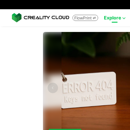
Explore
FlowPrint

