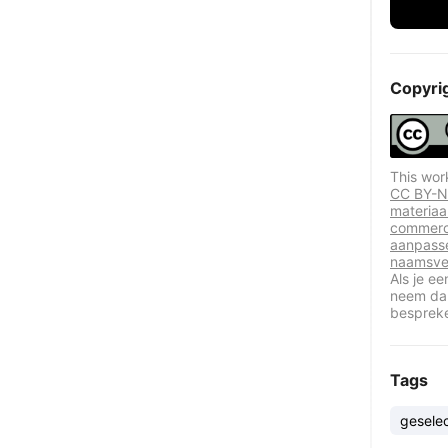
Copyri
This wor
CC BY-NC
materiaal
commerci
aanpasse
naamsve
Als je e
neem dan
besprek
Tags
gesele