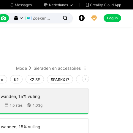
Creality Cloud App
Messages

Nederlands






Log in



Mode
Sieraden en accessoires


ro
K2
K2 SE
SPARKX i7
Creality Hi
Ender-3 V4
 wanden, 15% vulling
s
1 plates
4.03g


 wanden, 15% vulling