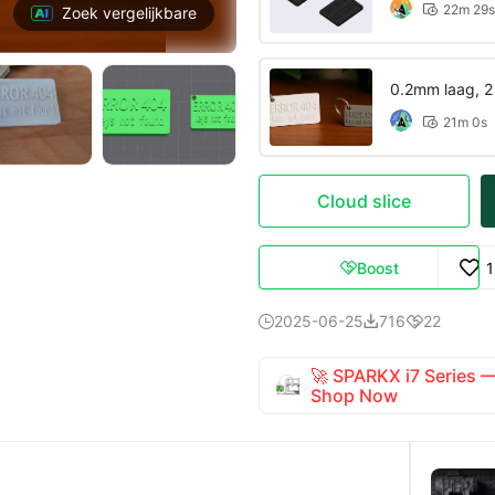
22m 29s

Zoek vergelijkbare
0.2mm laag, 2
21m 0s

Cloud slice
Boost

2025-06-25
716
22



🚀 SPARKX i7 Series
Shop Now