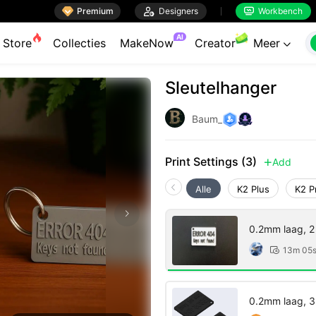

Premium

Designers
Workbench


AI
Store
Collecties
MakeNow
Creator
Meer

Sleutelhanger
Baum_
Print Settings (3)
Add

Alle
K2 Plus
K2 P
0.2mm laag, 2
13m 05

0.2mm laag, 3