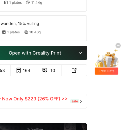
1 plates
11.44g


 wanden, 15% vulling
1 plates
10.46g


Open with Creality Print

153
164
10


Free Gifts
 — Now Only $229 (26% OFF) >>
sale
