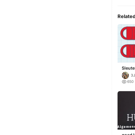
Relate
Sleut
en loe
3J

650
goed 