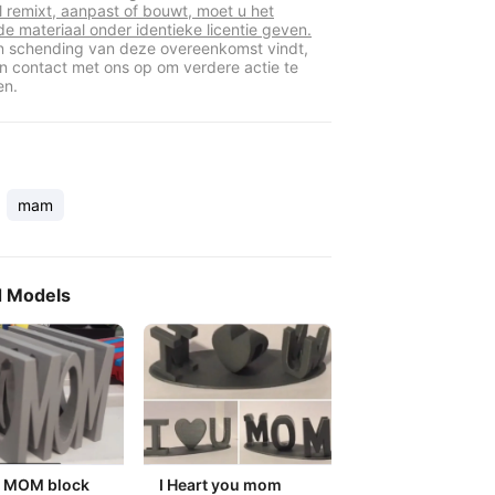
l remixt, aanpast of bouwt, moet u het
de materiaal onder identieke licentie geven.
en schending van deze overeenkomst vindt,
 contact met ons op om verdere actie te
en.
mam
d Models
E MOM block
I Heart you mom