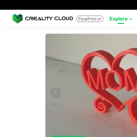
Explore
FlowPrint

