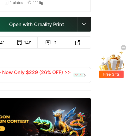
s
1 plates
11.19g


Open with Creality Print

141
149
2


 — Now Only $229 (26% OFF) >>
Free Gifts
sale
