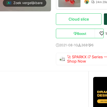
24m 29

Zoek vergelijkbare
Cloud slice
Boost

2021-08-10
368
6



🚀 SPARKX i7 Series
Shop Now