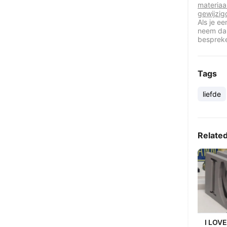
materiaa
gewijzig
Als je e
neem dan
besprek
Tags
liefde
Relate
I LOV