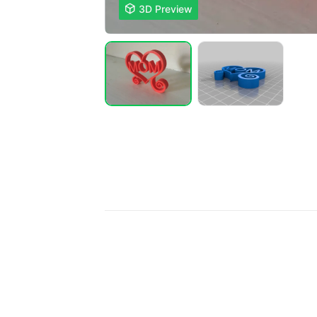

3D Preview