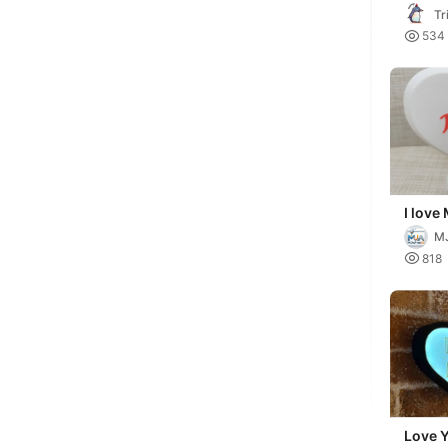
Tr

534
I lov
MJ

818
Love 