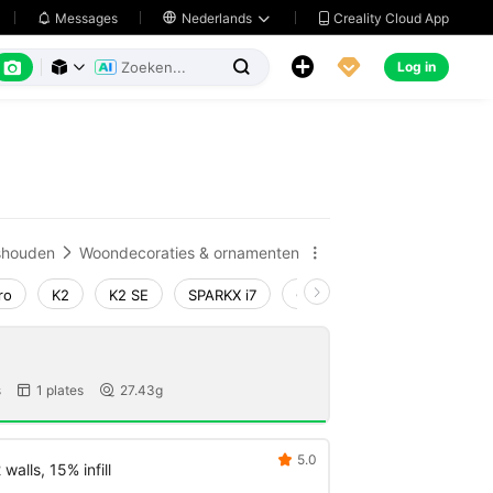
Creality Cloud App
Messages

Nederlands






Log in



shouden
Woondecoraties & ornamenten


ro
K2
K2 SE
SPARKX i7
Creality Hi
Ender-3 V4
s
1 plates
27.43g


5.0

walls, 15% infill