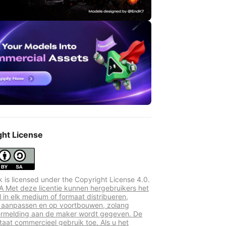
ght License
k is licensed under the Copyright License 4.0.
 Met deze licentie kunnen hergebruikers het
l in elk medium of formaat distribueren,
 aanpassen en op voortbouwen, zolang
rmelding aan de maker wordt gegeven. De
staat commercieel gebruik toe. Als u het