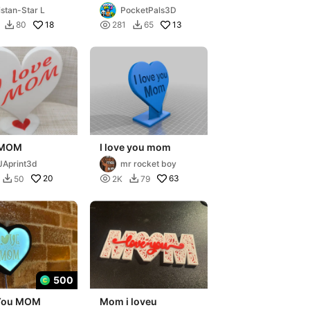
istan-Star L
PocketPals3D
18

13
80
281
65


e MOM
I love you mom
Aprint3d
mr rocket boy
20

63
50
2K
79


500
You MOM
Mom i loveu