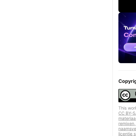
Copyri
This wor
CC BY-SA
materiaa
remixen,
naamsve
licentie 