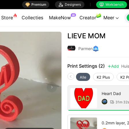

Premium

Designers
Workbench


AI
Store
Collecties
MakeNow
Creator
Meer

LIEVE MOM
Parmen
Print Settings (2)
Add
Hui

Alle
K2 Plus
K2 P
Heart Dad
31m 32

0.2mm layer, 2 