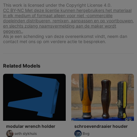
This work is licensed under the Copyright License 4.0.
CC BY-NC Met deze licentie kunnen hergebruikers het materiaal
in elk medium of formaat alleen voor niet -commerciële
doeleinden distribueren, remixen, aanpassen en op voortbouwen,
en slechts zolang naamsvermelding aan de maker wordt
gegeven.,
Als je een schending van deze overeenkomst vindt, neem dan
contact met ons op om verdere actie te bespreken.
Related Models
modular wrench holder
schroevendraaier houder
seth slykhuis
Bvg