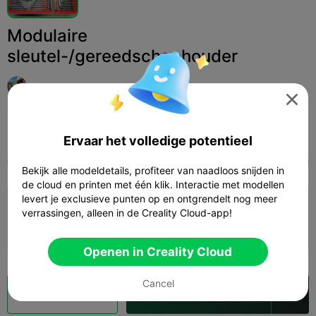
Modulaire
sleutel-/gereedschaphouder
DreadfulHarvey

Print Settings (1)
Add
Huishouden
Gereedschap & reserveonderdelen



Ervaar het volledige potentieel
Alle
K2 Plus
K2 Pro
K2
K2 SE
SPARKX 
Bekijk alle modeldetails, profiteer van naadloos snijden in
de cloud en printen met één klik. Interactie met modellen
levert je exclusieve punten op en ontgrendelt nog meer
0.2mm layer, 2 walls, 15% infill
verrassingen, alleen in de Creality Cloud-app!
01h 22m
1 plates
40.36g



Openen in Creality Cloud
Cancel
Cloud slice
Openen in Creality Cloud
