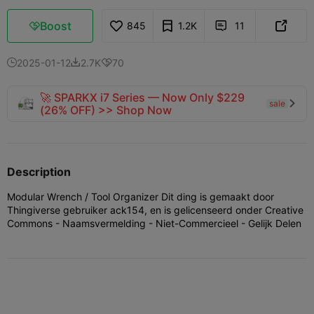
Boost
845
1.2K
11



2025-01-12
2.7K
70



🚀 SPARKX i7 Series — Now Only $229
sale

(26% OFF) >> Shop Now
Description
Modular Wrench / Tool Organizer Dit ding is gemaakt door
Thingiverse gebruiker ack154, en is gelicenseerd onder Creative
Commons - Naamsvermelding - Niet-Commercieel - Gelijk Delen