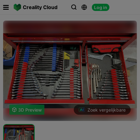

Creality Cloud
Log in



Zoek vergelijkbare

3D Preview