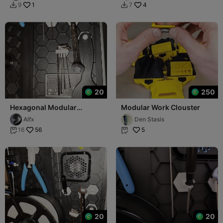
1
4
9
7


20
250
Hexagonal Modular
Modular Work Clouster
System for K1 Workspace:
Alfx
Den Stasis
Allen Keys Holder
56
5
16


20
20