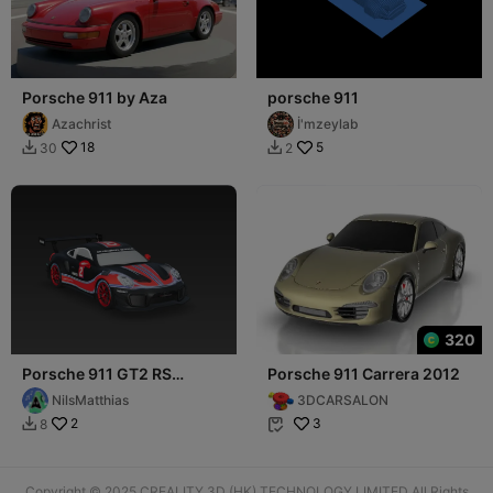
Porsche 911 by Aza
porsche 911
Azachrist
İ'mzeylab
18
5
30
2


320
Porsche 911 GT2 RS
Porsche 911 Carrera 2012
Clubsport
NilsMatthias
3DCARSALON
2
3
8


Copyright © 2025 CREALITY 3D (HK) TECHNOLOGY LIMITED All Rights