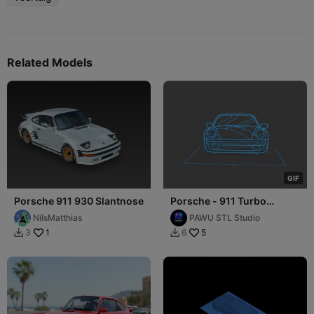
Related Models
G
I
F
Porsche 911 930 Slantnose
Porsche - 911 Turbo
modèle 930
NilsMatthias
PAWU STL Studio
1
5
3
6

