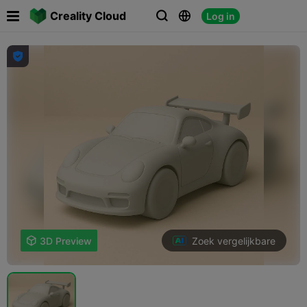

Creality Cloud
Log in




Zoek vergelijkbare

3D Preview