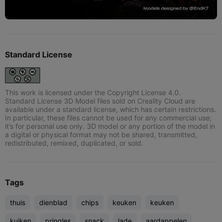
Standard License
This work is licensed under the Copyright License 4.0.
Standard License 3D Model files sold on Creality Cloud are
available under a standard license, which has certain restrictions.
In particular, these files cannot be used for any commercial use;
it’s for personal use only. 3D model or any portion of the model in
a digital or physical format may not be shared, transmitted,
redistributed, remixed, duplicated, or sold.
Tags
thuis
dienblad
chips
keuken
keuken
kuiken
pringles
snack
lade
aardappelen