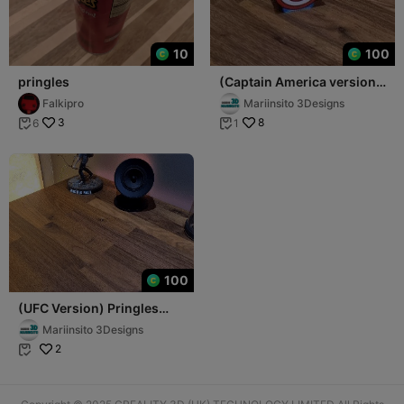
10
100
pringles
(Captain America version)
Pringles tray with lid
Falkipro
Mariinsito 3Designs
3
8
6
1


100
(UFC Version) Pringles
tray with lid
Mariinsito 3Designs
2
