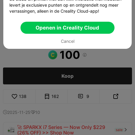
levert je exclusieve punten op en ontgrendelt nog meer
verrassingen, alleen in de Creality Cloud-app!
GEEN CFS
Auteur
02h 57m
2 plates
83.41g



Openen in Creality Cloud
Bekijk meer

Cancel
100

Koop
138
162
9


2025-11-25
10


🚀 SPARKX i7 Series — Now Only $229
sale

(26% OFF) >> Shop Now