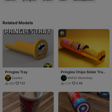
Related Models
Pringles Tray
Pringles Chips Slider Tray
with a Functional Lid
Zaanko
MM3D Workshop
132
2.4K
465
5.7K

