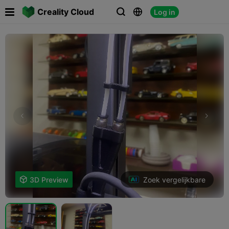

Creality Cloud
Log in



Zoek vergelijkbare

3D Preview