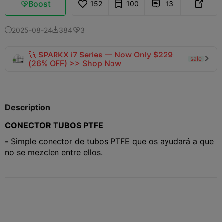
Boost
152
100
13



2025-08-24
384
3



🚀 SPARKX i7 Series — Now Only $229
sale

(26% OFF) >> Shop Now
Description
CONECTOR TUBOS PTFE
-
Simple conector de tubos PTFE que os ayudará a que
no se mezclen entre ellos.