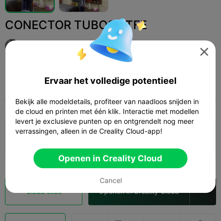
CONECTOR TUBOS PTFE
JUAN PARDO VILARIÑO

Print Settings (1)
Add
3D-printers
3D-printeraccessoires



Ervaar het volledige potentieel
Alle
K2 Plus
K2 Pro
K2
K2 SE
SPARKX 
Bekijk alle modeldetails, profiteer van naadloos snijden in
de cloud en printen met één klik. Interactie met modellen
levert je exclusieve punten op en ontgrendelt nog meer
0.2mm layer, 2 walls, 15% infill
verrassingen, alleen in de Creality Cloud-app!
03m 04s
1 plates
0.52g



Openen in Creality Cloud
Cancel
Cloud slice
Openen in Creality Cloud
