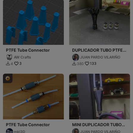
PTFE Tube Connector
DUPLICADOR TUBO PTFE
ENTRADA
AW Crafts
JUAN PARDO VILARIÑO
3
133
4
380


PTFE Tube Connector
MINI DUPLICADOR TUBOS
PTFE
mkl3D
JUAN PARDO VILARIÑO