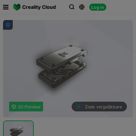

Creality Cloud
Log in




Zoek vergelijkbare

3D Preview