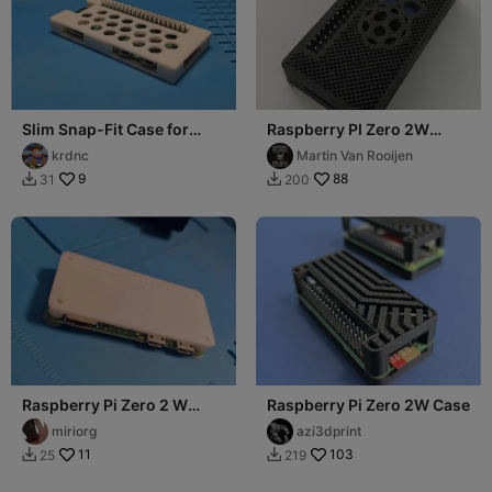
Slim Snap-Fit Case for
Raspberry PI Zero 2W
Raspberry Pi Zero 2W
Casing
krdnc
Martin Van Rooijen
9
88
31
200


Raspberry Pi Zero 2 W
Raspberry Pi Zero 2W Case
minimal Case
miriorg
azi3dprint
11
103
25
219

