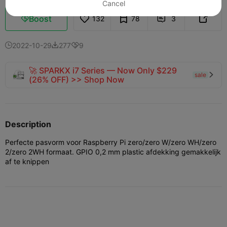
Cancel
Boost
132
78
3



2022-10-29
277
9



🚀 SPARKX i7 Series — Now Only $229
sale

(26% OFF) >> Shop Now
Description
Perfecte pasvorm voor Raspberry Pi zero/zero W/zero WH/zero
2/zero 2WH formaat. GPIO 0,2 mm plastic afdekking gemakkelijk
af te knippen