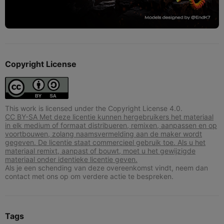
Copyright License
This work is licensed under the Copyright License 4.0.
CC BY-SA Met deze licentie kunnen hergebruikers het materiaal
in elk medium of formaat distribueren, remixen, aanpassen en op
voortbouwen, zolang naamsvermelding aan de maker wordt
gegeven. De licentie staat commercieel gebruik toe. Als u het
materiaal remixt, aanpast of bouwt, moet u het gewijzigde
materiaal onder identieke licentie geven.
Als je een schending van deze overeenkomst vindt, neem dan
contact met ons op om verdere actie te bespreken.
Tags