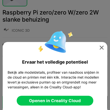
Raspberry Pi zero/zero W/zero 2W
slanke behuizing
ICONIC 3D
Print Settings (1)
Add
Huishouden
Accessoires voor huishoudelijke apparaten




Alle
K2 Plus
K2 Pro
K2
K2 SE
SPARKX 
Ervaar het volledige potentieel
3.5

0.2mm layer, 3 walls, 15% infill
Bekijk alle modeldetails, profiteer van naadloos snijden in
de cloud en printen met één klik. Interactie met modellen
33m 24s
1 plates
15.98g



levert je exclusieve punten op en ontgrendelt nog meer
verrassingen, alleen in de Creality Cloud-app!
Openen in Creality Cloud
Cloud slice
Openen in Creality Cloud
