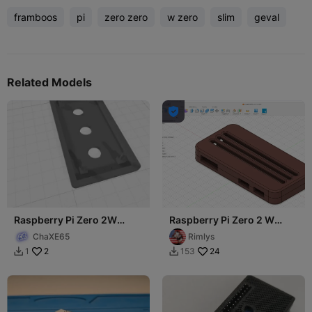
framboos
pi
zero zero
w zero
slim
geval
Related Models

Raspberry Pi Zero 2W
Raspberry Pi Zero 2 W
Enclosure
Case
ChaXE65
Rimlys
2
24
1
153

