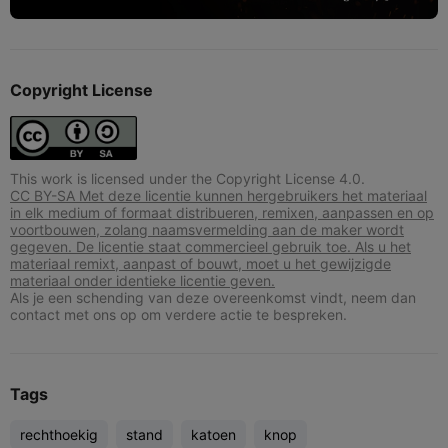
Copyright License
This work is licensed under the Copyright License 4.0.
CC BY-SA Met deze licentie kunnen hergebruikers het materiaal
in elk medium of formaat distribueren, remixen, aanpassen en op
voortbouwen, zolang naamsvermelding aan de maker wordt
gegeven. De licentie staat commercieel gebruik toe. Als u het
materiaal remixt, aanpast of bouwt, moet u het gewijzigde
materiaal onder identieke licentie geven.
Als je een schending van deze overeenkomst vindt, neem dan
contact met ons op om verdere actie te bespreken.
Tags
rechthoekig
stand
katoen
knop