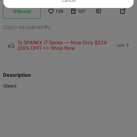
Cancel
Boost
139
107



2021-09-01
190
2



🚀 SPARKX i7 Series — Now Only $229
sale

(26% OFF) >> Shop Now
Description
(Geen)