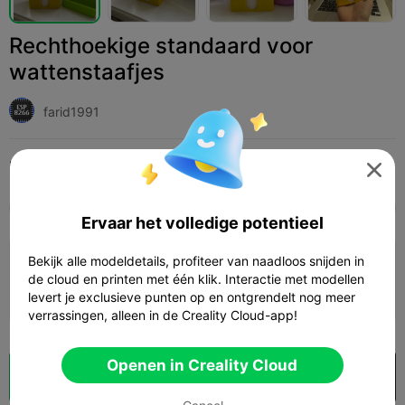
Rechthoekige standaard voor
wattenstaafjes
farid1991
Print Settings (1)
Add
Huishouden
Woondecoraties & ornamenten




Alle
K2 Plus
K2 Pro
K2
K2 SE
SPARKX 
Ervaar het volledige potentieel
Bekijk alle modeldetails, profiteer van naadloos snijden in
0,2 mm laag, 2 wanden, 15% vulling
de cloud en printen met één klik. Interactie met modellen
05h 11m
2 plates
192.76g



levert je exclusieve punten op en ontgrendelt nog meer
verrassingen, alleen in de Creality Cloud-app!
Openen in Creality Cloud
Cloud slice
Openen in Creality Cloud
