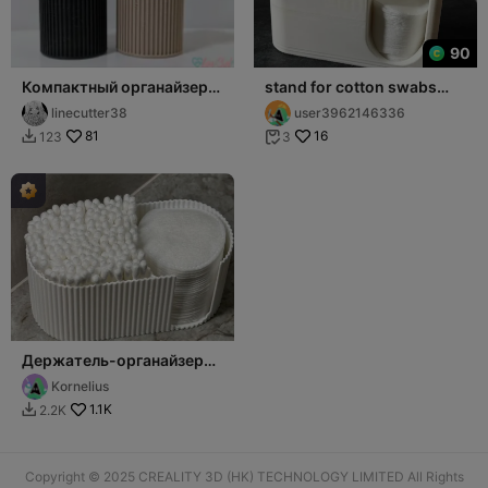
90
Компактный органайзер
stand for cotton swabs
для ватных палочек
and cotton pads
linecutter38
user3962146336
81
16
123
3


Держатель-органайзер
для ватных палочек и
Kornelius
дисков
1.1K
2.2K

Copyright © 2025 CREALITY 3D (HK) TECHNOLOGY LIMITED All Rights