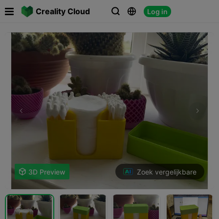

Creality Cloud
Log in



Zoek vergelijkbare

3D Preview