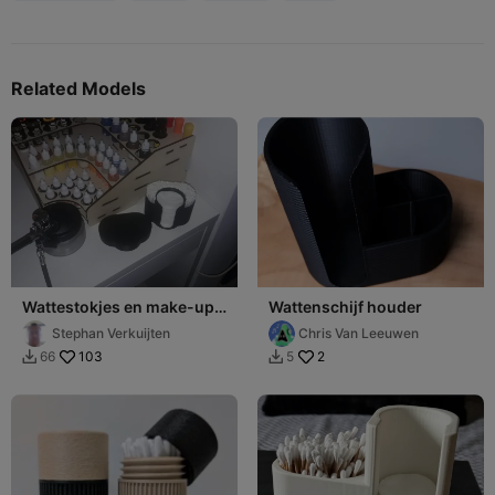
Related Models
Wattestokjes en make-up
Wattenschijf houder
pads houder.
Stephan Verkuijten
Chris Van Leeuwen
103
2
66
5

