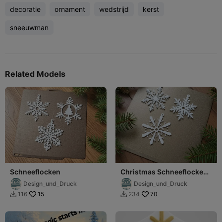
decoratie
ornament
wedstrijd
kerst
sneeuwman
Related Models
Schneeflocken
Christmas Schneeflocken
Deko
Design_und_Druck
Design_und_Druck
15
70
116
234

