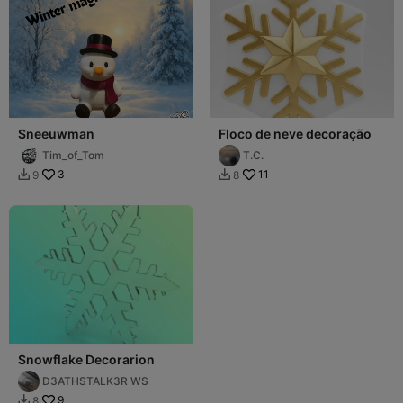
Sneeuwman
Floco de neve decoração
Tim_of_Tom
T.C.
3
11
9
8


Snowflake Decorarion
D3ATHSTALK3R WS
9
8
