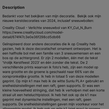
Description
Bedankt voor het bekijken van mijn decoratie. Bekijk ook mijn
nieuwe kerstdecoraties van 2024, inclusief sneeuwbollen:
Creality Cloud - Verlichte sneeuwbol van KY_Cut_N_Burn
https://www.crealitycloud.com/model-
detail/674f47c3e0e36f298cd5db66
Geïnspireerd door andere decoraties die ik op Creality heb
gezien, heb ik deze decoratie/het ornament ontworpen. Het is
een halfholle bol met een familie van 3 sneeuwmensen en een
bos op de achtergrond. Er zijn 2 modellen, één met de tekst
'Vrolijk Kerstfeest 2023' en één zonder die tekst. De 2
verschillende prints waarvan ik foto's heb, zijn een model op
ware grootte en de groene is geschaald naar 66% van de
oorspronkelijke grootte. Ik heb in totaal 5 van deze modellen
geprint. Op mijn k1 max heb ik de witte Sunlu PLA+ gebruikt en
snelheidsinstellingen met een raft, geen supports. Er was een
kleine hoeveelheid stringing, dat heb ik verholpen met een korte
straal uit een heteluchtpistool. Ik heb het ook op de k1 max
geprint met dynamische instellingen, met een raft, geen
supports. De snelheidsinstellingen gaven mijn voorkeur voor het
afgewerkte model. Ik heb ook op mijn k1 (niet max) in groene