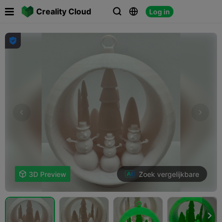

Creality Cloud
Log in




Zoek vergelijkbare

3D Preview
