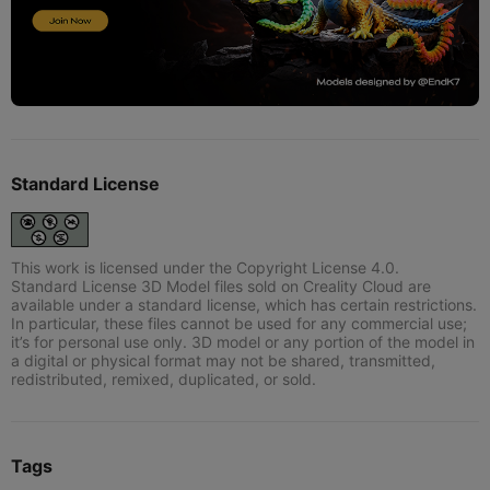
Standard License
This work is licensed under the Copyright License 4.0.
Standard License 3D Model files sold on Creality Cloud are
available under a standard license, which has certain restrictions.
In particular, these files cannot be used for any commercial use;
it’s for personal use only. 3D model or any portion of the model in
a digital or physical format may not be shared, transmitted,
redistributed, remixed, duplicated, or sold.
Tags