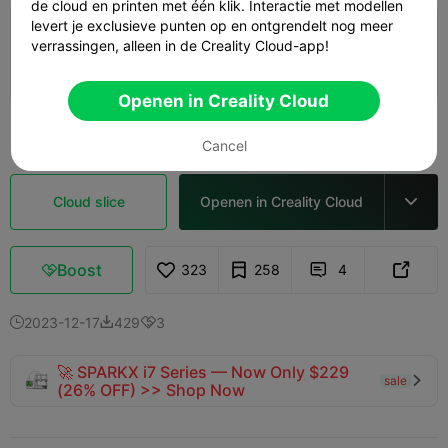
de cloud en printen met één klik. Interactie met modellen
levert je exclusieve punten op en ontgrendelt nog meer
0,2 mm laag, 2 wanden, 15% vulling
verrassingen, alleen in de Creality Cloud-app!
06h 32m
1 plates
209.29g



Openen in Creality Cloud
Bekijk meer

Cancel
Cloud slice
Openen in Creality Cloud

Boost
323
258
4



2023-12-17
429
3



🚀 SPARKX i7 Series — Now Only $229
sale

(26% OFF) >> Shop Now