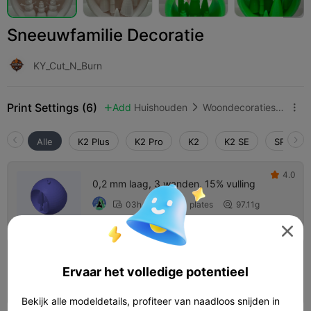
Sneeuwfamilie Decoratie
KY_Cut_N_Burn
Print Settings (6)
Add
Huishouden
Woondecoraties & ornamenten



Alle
K2 Plus
K2 Pro
K2
K2 SE
SPARKX 
4.0

0,2 mm laag, 3 wanden, 15% vulling
03h 09m
1 plates
97.11g




0,2 mm laag, 2 wanden, 10% vulling
Ervaar het volledige potentieel
08h 21m
1 plates
156.03g



Bekijk alle modeldetails, profiteer van naadloos snijden in