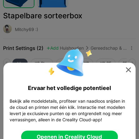
Stapelbare sorteerbox
Mitchy69 :)
Print Settings (2)
Add
Huishouden
Gereedschap & reserveonderdelen



Alle
K2 Plus
K2 Pro
K2
K2 SE
SPARKX 

0.2mm layer, 3 walls, 15% infill
Ervaar het volledige potentieel
11h 22m
4 plates
587.75g



Bekijk alle modeldetails, profiteer van naadloos snijden in
de cloud en printen met één klik. Interactie met modellen
levert je exclusieve punten op en ontgrendelt nog meer
0.2mm layer, 2 walls, 15% infill
verrassingen, alleen in de Creality Cloud-app!
1 plates

Openen in Creality Cloud