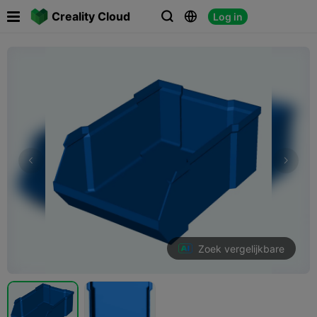

Creality Cloud
Log in



Zoek vergelijkbare