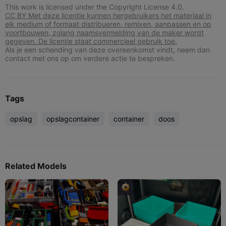
This work is licensed under the Copyright License 4.0.
CC BY Met deze licentie kunnen hergebruikers het materiaal in
elk medium of formaat distribueren, remixen, aanpassen en op
voortbouwen, zolang naamsvermelding van de maker wordt
gegeven. De licentie staat commercieel gebruik toe.
Als je een schending van deze overeenkomst vindt, neem dan
contact met ons op om verdere actie te bespreken.
Tags
opslag
opslagcontainer
container
doos
Related Models