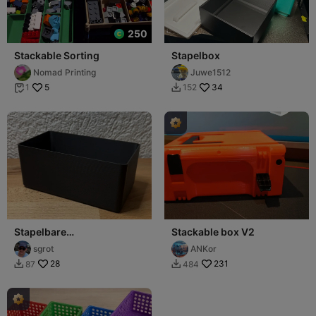
250
Stackable Sorting
Stapelbox
Nomad Printing
Juwe1512
5
34
1
152


Stapelbare
Stackable box V2
Aufbewahrungsbox
sgrot
ANKor
(82x150x66mm)
28
231
87
484

