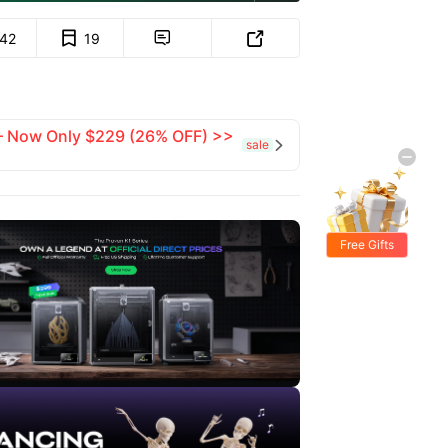
142
19


 — Now Only $229 (26% OFF) >>
sale

Free Gifts