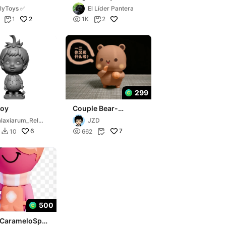
llyToys ✅
El Líder Pantera
2

1
1K
2


299
boy
Couple Bear-
Fruit_Orange_bubu
laxiarum_Relie
JZD
6

7
10
662


500
dCarameloSpro