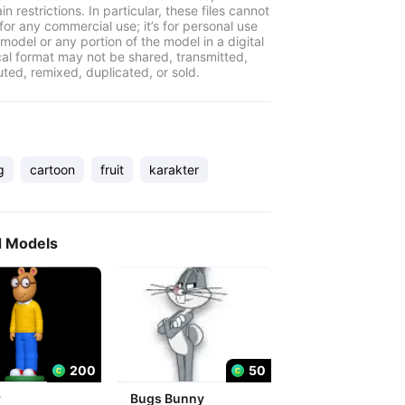
in restrictions. In particular, these files cannot
for any commercial use; it’s for personal use
model or any portion of the model in a digital
cal format may not be shared, transmitted,
uted, remixed, duplicated, or sold.
g
cartoon
fruit
karakter
d Models
200
50
r
Bugs Bunny