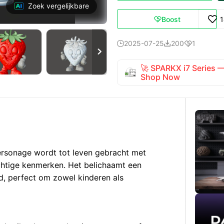
Zoek vergelijkbare
Boost

2025-07-25
200
1




🚀 SPARKX i7 Series
Shop Now
ersonage wordt tot leven gebracht met
chtige kenmerken. Het belichaamt een
id, perfect om zowel kinderen als