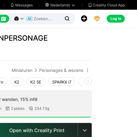
Creality Cloud App
Messages

Nederlands






Log in



ONPERSONAGE
Miniaturen
Personages & wezens


ro
K2
K2 SE
SPARKX i7
Creality Hi
Ender-3 V4
 wanden, 15% infill
m
2 plates
234.73g


Open with Creality Print
