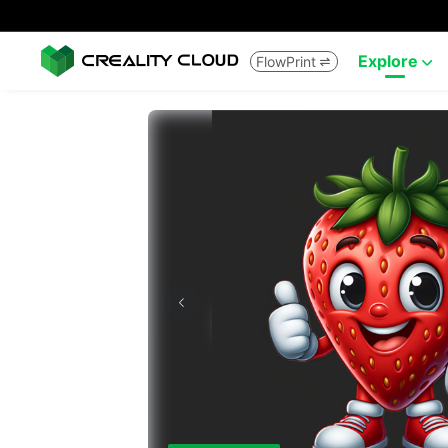
Explore
FlowPrint

