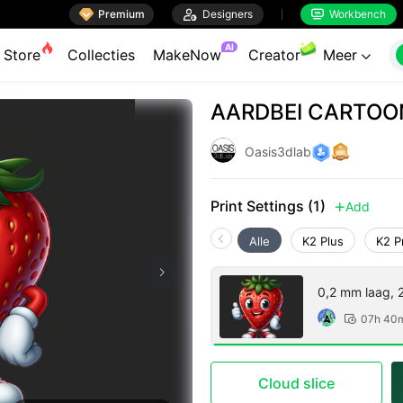

Premium

Designers
Workbench


AI
Store
Collecties
MakeNow
Creator
Meer

AARDBEI CARTO
Oasis3dlab
Print Settings (1)
Add

Alle
K2 Plus
K2 P
0,2 mm laag, 2
07h 40

Cloud slice