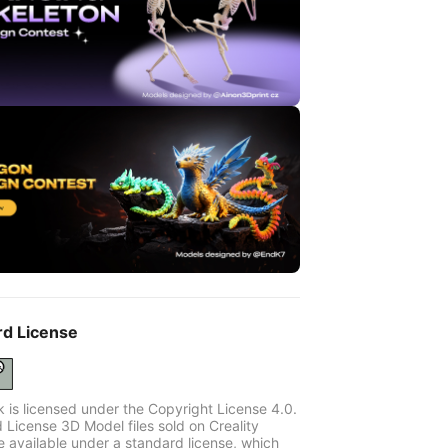
rd License
k is licensed under the Copyright License 4.0.
 License 3D Model files sold on Creality
e available under a standard license, which