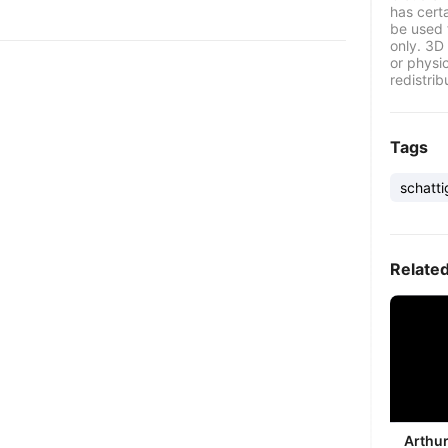
has certa
be used 
only. 3D 
or physi
redistrib
Tags
schatti
Relate
Arthu