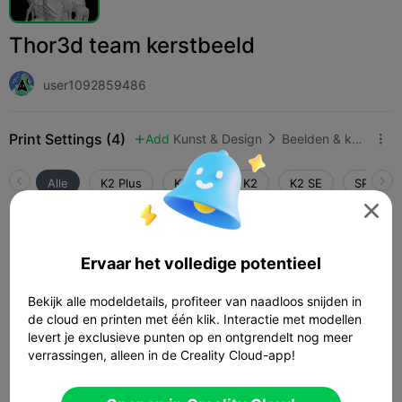
Thor3d team kerstbeeld
user1092859486
Print Settings (4)
Add
Kunst & Design
Beelden & kunstwerken



Alle
K2 Plus
K2 Pro
K2
K2 SE
SPARKX 

0.2mm layer, 2 walls, 10% infill
Ervaar het volledige potentieel
05h 25m
1 plates
81.03g



Bekijk alle modeldetails, profiteer van naadloos snijden in
de cloud en printen met één klik. Interactie met modellen
0.2mm layer, 2 walls, 15% infill
levert je exclusieve punten op en ontgrendelt nog meer
verrassingen, alleen in de Creality Cloud-app!
04h 0m
1 plates
103.96g


