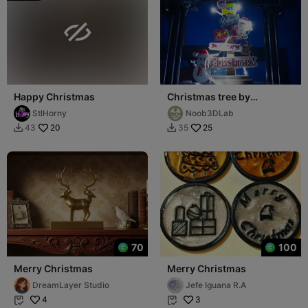

Happy Christmas
Christmas tree by
Noob3DLab
StlHorny
Noob3DLab
20
25
43
35


70
100
Merry Christmas
Merry Christmas
DreamLayer Studio
Jefe Iguana R.A
4
3

