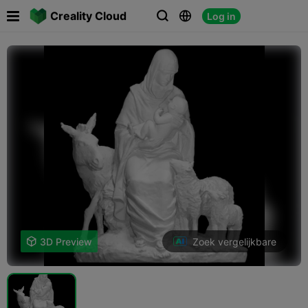

Creality Cloud
Log in



Zoek vergelijkbare

3D Preview