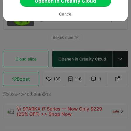
Openen in Creality Cloud
0.2mm layer, 2 walls, 15% infill
Cancel
04h 02m
1 plates
109.26g



Bekijk meer

Cloud slice
Openen in Creality Cloud

Boost
139
118
1



2023-12-10
366
13



🚀 SPARKX i7 Series — Now Only $229
sale

(26% OFF) >> Shop Now