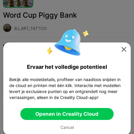
Word Cup Piggy Bank
BJ_ART_TATTOO
Print Settings (2)
Add
3D-printers
Overig




Alle
K2 Plus
K2 Pro
K2
SPARKX i7
Crea
Ervaar het volledige potentieel
0.2mm layer, 2 walls, 15% infill
Bekijk alle modeldetails, profiteer van naadloos snijden in
de cloud en printen met één klik. Interactie met modellen
1 plates

levert je exclusieve punten op en ontgrendelt nog meer
verrassingen, alleen in de Creality Cloud-app!
0.2mm layer, 2 walls, 15% infill
Openen in Creality Cloud
08h 37m
1 plates
122.18g



Cancel