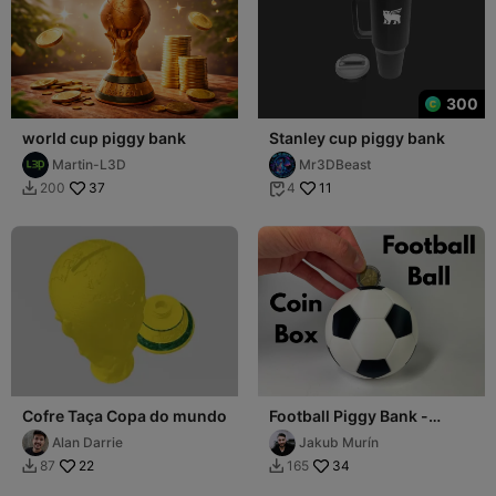
300
world cup piggy bank
Stanley cup piggy bank
Martin-L3D
Mr3DBeast
37
11
200
4


Cofre Taça Copa do mundo
Football Piggy Bank -
Soccer Coin Box
Alan Darrie
Jakub Murín
22
34
87
165

