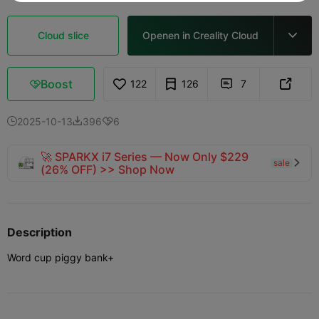
Cloud slice
Openen in Creality Cloud

Boost
122
126
7



2025-10-13
396
6



🚀 SPARKX i7 Series — Now Only $229
sale

(26% OFF) >> Shop Now
Description
Word cup piggy bank+