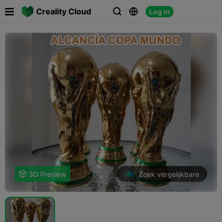

Creality Cloud
Log in



Zoek vergelijkbare

3D Preview