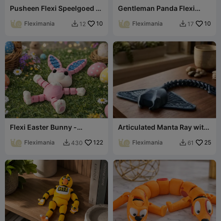
Pusheen Flexi Speelgoed -
Gentleman Panda Flexi
Kawaii Gelede Kattenfiguur
Speelgoed Gearticuleerde
Fleximania
10
Bureauvriend
Fleximania
10
12
17


Flexi Easter Bunny -
Articulated Manta Ray with
Articulated Fidget Toy
Detailed Lace Wings
Rabbit
Fleximania
122
Fleximania
25
430
61

