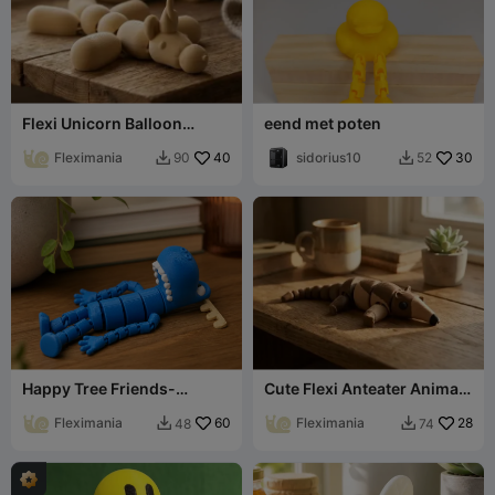
Flexi Unicorn Balloon
eend met poten
Animal - Articulated Fidget
Toy
Fleximania
40
sidorius10
30
90
52


Happy Tree Friends-
Cute Flexi Anteater Animal
geïnspireerd eland flexi
Toy
speelgoed
Fleximania
60
Fleximania
28
48
74

