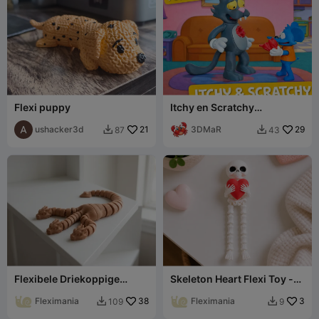
Flexi puppy
Itchy en Scratchy
(gearticuleerd meerdelig
ushacker3d
21
speelgoed)
3DMaR
29
87
43


Flexibele Driekoppige
Skeleton Heart Flexi Toy -
Hydra Draak
Articulated Desk Figurine
Fleximania
38
Fleximania
3
109
9

