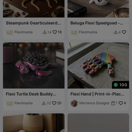
Steampunk Gearticuleerd
Beluga Flexi Speelgoed -
Ammoniet Flexi Speelgoed
Gelede Witte Walvisfiguur
Fleximania
18
Fleximania
14
4


100
Flexi Turtle Desk Buddy
Flexi Hand | Print-in-Place
with Succulent Shell
Gelede Fidgetspeelgoed
Fleximania
20
Vibriance Designs
4
32
1

