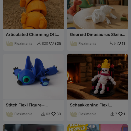
Articulated Charming Otter
Gebreid Dinosaurus Skelet
Toy - Сute Flexi Animal
Flexi Speelgoed
Fleximania
335
Fleximania
11
820
9


Stitch Flexi Figure –
Schaakkoning Flexi
Articulated Character Toy
Speelgoed - Schattig
Fleximania
30
Geleed Figuur
Fleximania
1
63
7

