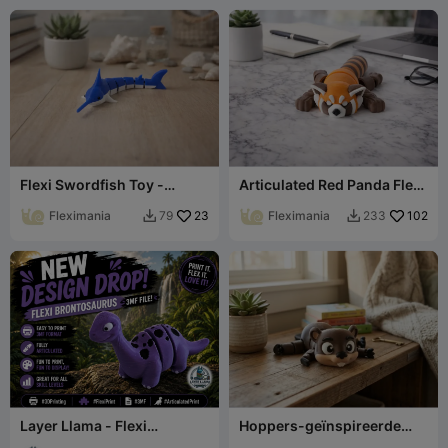
Flexi Swordfish Toy -
Articulated Red Panda Flexi
Articulated Printed Fidget
Toy - Cute Animal
Fish
Fleximania
23
Fleximania
102
79
233


Layer Llama - Flexi
Hoppers-geïnspireerde
Brontosaurus
Flexi Beverfiguur