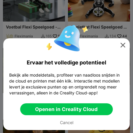
Voetbal Flexi Speelgoed -
Skeletkat Flexi Speelgoed -
Gearticuleerde Voetbal
Gearticuleerd
Verzamelobject
Fleximania
56
Verzamelobject
Fleximania
44
165
134



Ervaar het volledige potentieel
Bekijk alle modeldetails, profiteer van naadloos snijden in
de cloud en printen met één klik. Interactie met modellen
levert je exclusieve punten op en ontgrendelt nog meer
verrassingen, alleen in de Creality Cloud-app!
Playful Raccoon Articulated
Gearticuleerd
Toy - Flexi Animal
mammoetskelet
Fleximania
542
fossielmodel
Fleximania
137
2.1K
225


Openen in Creality Cloud
Cancel