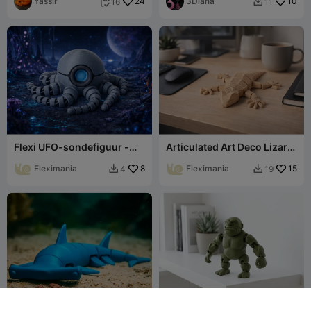
Fidgetspeeltje
Yassir
24
3Diana
10
16
11


Flexi UFO-sondefiguur -
Articulated Art Deco Lizard
Gearticuleerd Sci-Fi
- Flexible Desktop Toy
Verzamelobject
Fleximania
8
Fleximania
15
4
19

