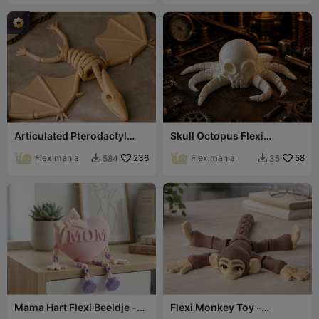
Articulated Pterodactyl
Skull Octopus Flexi
Skeleton Toy
Speelgoed - Geleed
Fleximania
236
Verzamelobject
Fleximania
58
584
35


Mama Hart Flexi Beeldje -
Flexi Monkey Toy -
Moederdag Verzamelobject
Articulated Desk Buddy