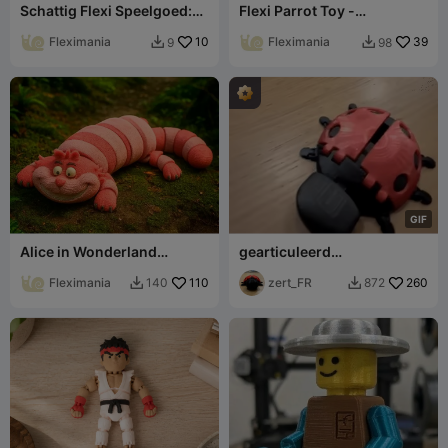
Schattig Flexi Speelgoed:
Flexi Parrot Toy -
Lemur Zittend op een Boom
Articulated Cute Bird
Fleximania
10
Fleximania
39
9
98


G
I
F
Alice in Wonderland
gearticuleerd
Cheshire Cat Articulated
lieveheersbeestje
Toy
Fleximania
110
zert_FR
260
140
872

