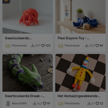
Geaniculeerde
Flexi Eeyore Toy -
heremietkreeft met
Articulated Desk
getextureerde schelp
Fleximania
105
Companion
Fleximania
90
247
323


Gearticuleerde Draak –
Het Verbazingwekkende
Flexibel 3D Geprint
Digitale Circus Kaufmo
Speelgoed / Bureaufiguur
Alexs1499
41
Flexi Speelgoed
Fleximania
22
102
31

