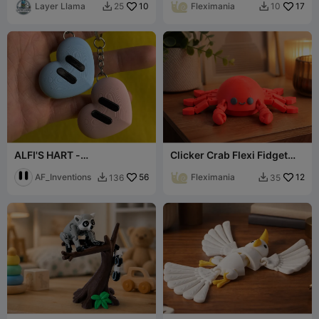
Layer Llama
10
Fleximania
17
25
10


ALFI'S HART -
Clicker Crab Flexi Fidget
SLEUTELHANGER
Speeltje
AF_Inventions
56
Fleximania
12
136
35

