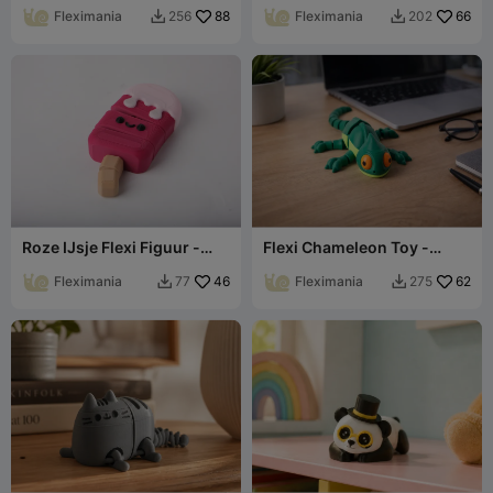
Fleximania
88
Fleximania
66
256
202


Roze IJsje Flexi Figuur -
Flexi Chameleon Toy -
Kawaii Bureauvriend
Articulated Fidget Lizard
Fleximania
46
Fleximania
62
77
275

