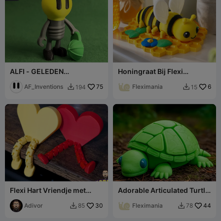
ALFI - GELEDEN
Honingraat Bij Flexi
SPEELGOED
Speelgoed - Gearticuleerd
AF_Inventions
75
Schattig Verzamelobject
Fleximania
6
194
15


Flexi Hart Vriendje met
Adorable Articulated Turtle
Schuine Poseerbare Poten
Fidget Toy
- Leuk Bureaucadeau
Adivor
30
Fleximania
44
85
78

