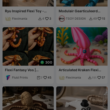
Ryu Inspired Flexi Toy -
Modulair Gearticuleerd
Articulated Street Fighter
Minifiguur | Snap-Fit
Figure
Fleximania
3
Speelgoed
TSOY DESIGN
15
4
49


300
Flexi Fantasy Vos |
Articulated Kraken Flexi
Gearticuleerd Spiritueel
Toy - Playful Squid Model
Dier | Fidgetspeelgoed
Fluid Prints
45
Fleximania
57
7
111

