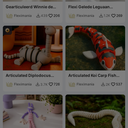
Gearticuleerd Winnie de
Flexi Gelede Leguaan
Poeh Flexi Speeltje
Hagedis Speelgoed
Fleximania
206
Fleximania
269
439
1.2K


Articulated Diplodocus
Articulated Koi Carp Fish
Dinosaur - Flexible Toy
Toy - FlexiCarp
Fleximania
726
Fleximania
537
3.7K
2K

