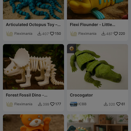
Articulated Octopus Toy –
Flexi Flounder - Little
Flexible Sea Creature
Mermaid Articulated Toy
Fleximania
150
Fleximania
220
407
487


Forest Fossil Dino -
Crocogator
Articulated Triceratops Toy
Fleximania
177
ICBB
61
399
320

