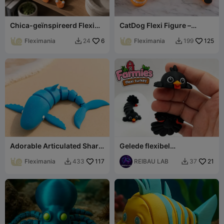
Chica-geïnspireerd Flexi
CatDog Flexi Figure –
Speelgoed - FNAF Gelede
Articulated Cartoon Toy
Figuur
Fleximania
6
Fleximania
125
24
199


Adorable Articulated Shark
Gelede flexibel
Fidget Toy
kalkoenspeeltje - Farmies
Fleximania
117
collectie
REIBAU LAB
21
433
37

