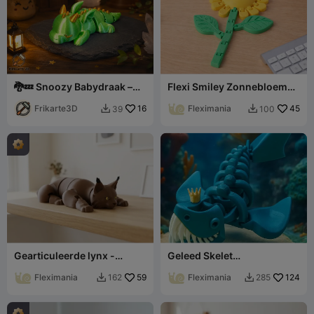
🐉💤 Snoozy Babydraak –
Flexi Smiley Zonnebloem
Gearticuleerde Print-in-
Gearticuleerd Speelgoed
Place Draak
Frikarte3D
16
Fleximania
45
39
100


Gearticuleerde lynx -
Geleed Skelet
Flexibel wildkatachtig
Haaienkoning Speelgoed
figuur
Fleximania
59
met Kroon
Fleximania
124
162
285

