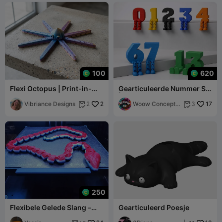
100
620
Flexi Octopus | Print-in-
Gearticuleerde Nummer Set
Place Gearticuleerd
| 0-9 Nummers met
Fidgetspeelgoed
Vibriance Designs
2
Bewegende Benen
Woow Concept
17
2
3


3D
250
Flexibele Gelede Slang –
Gearticuleerd Poesje
Print-in-Place