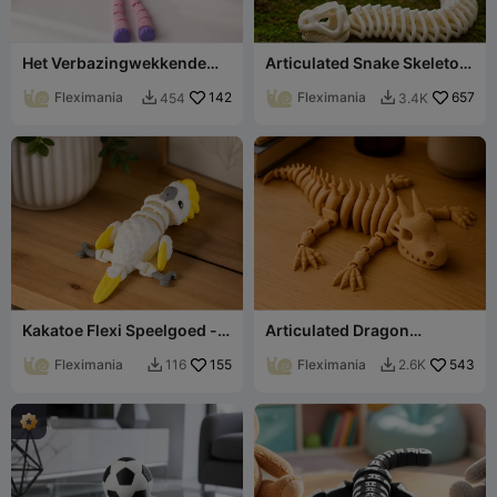
Het Verbazingwekkende
Articulated Snake Skeleton
Digitale Circus Jax TADC
Toy – Flexible Model
Flexi Speelgoed
Fleximania
142
Fleximania
657
454
3.4K


Kakatoe Flexi Speelgoed -
Articulated Dragon
Gearticuleerde Vogel
Skeleton — Flexible
Fleximania
155
Fantasy Toy
Fleximania
543
116
2.6K

