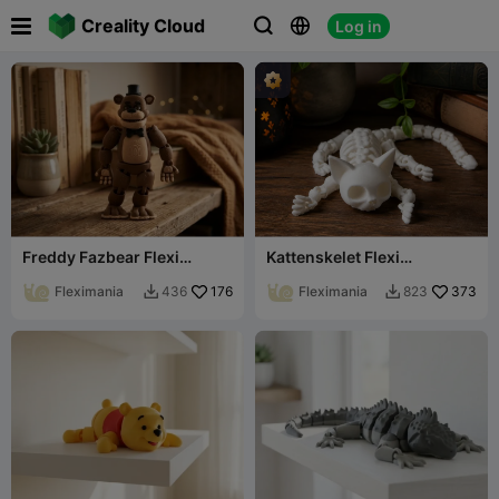

Creality Cloud
Log in



Freddy Fazbear Flexi
Kattenskelet Flexi
Speelgoed Five Nights at
Speelgoed Gotisch
Freddy’s Verzamelobject
Fleximania
176
Gearticuleerd
Fleximania
373
436
823


Verzamelobject