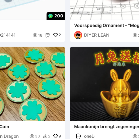
200
Voorspoedig Ornament - "Moge
wens gaan" Kaki
0214141
DIYER LEAN

2

18

 Coin
Maankonijn brengt zegeningen
n Dragon
oneD

9

33
2
