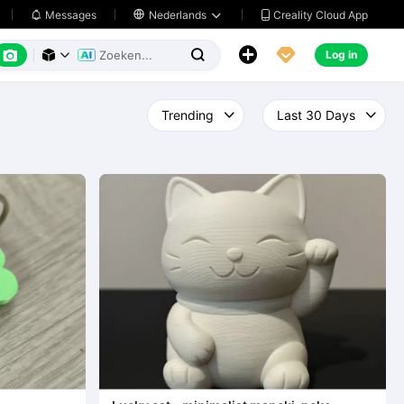
Creality Cloud App
Messages

Nederlands






Log in


