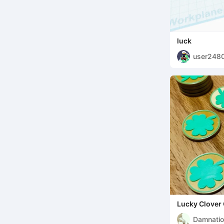
luck
user248
Lucky Clover
Damnatio