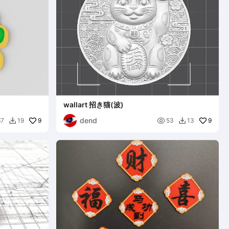
wallart 招き猫(波)
dend
9

9
67
19
53
13

