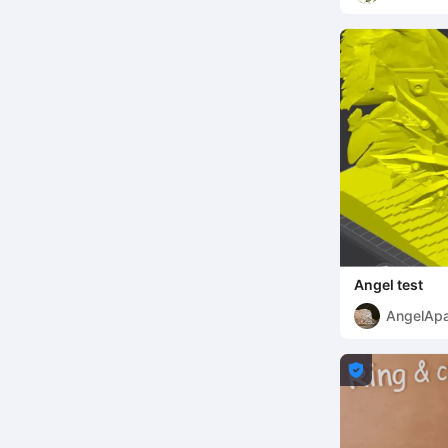
Angel test
AngelApa
