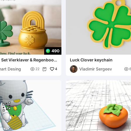
490
 Set Vierklaver & Regenboog
Luck Clover keychain
 Decor
mart Desing
Vladimir Sergeev

4

22
