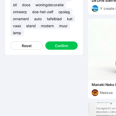
De Drie Sterr
Brengen Gelu
stl
doos
woningdecoratie
Y create 
ontwerp
doe-het-zelf
opslag
ornament
auto
tafelblad
kat
vaas
stand
modern
muur
lamp
Reset
Confirm
Maneki Neko 
Neexus