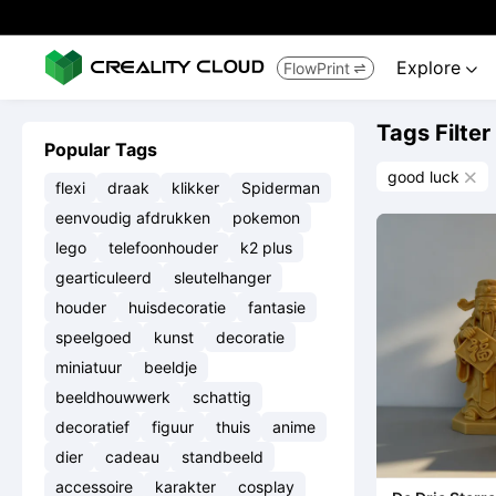
Explore
FlowPrint


Tags Filter
Popular Tags
good luck

flexi
draak
klikker
Spiderman
eenvoudig afdrukken
pokemon
lego
telefoonhouder
k2 plus
gearticuleerd
sleutelhanger
houder
huisdecoratie
fantasie
speelgoed
kunst
decoratie
miniatuur
beeldje
beeldhouwwerk
schattig
decoratief
figuur
thuis
anime
dier
cadeau
standbeeld
accessoire
karakter
cosplay