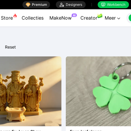

Premium

Designers
Workbench


AI
Store
Collecties
MakeNow
Creator
Meer

Reset