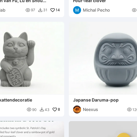
en van Fu, Lu en Shou
Four‑leaf clover
k
lab
Michal Pecho

14

97
31

kattendecoratie
Japanse Daruma-pop
Neexus

8

90
43
12
