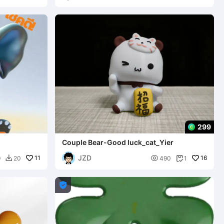
299
Couple Bear-Good luck_cat_Yier
JZD
11

16
9
20
490
1


