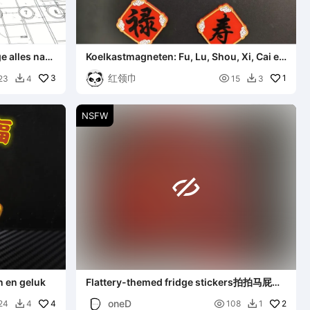
 alles naar
Koelkastmagneten: Fu, Lu, Shou, Xi, Cai en
'Onmiddellijk Succes'
红领巾
3

1
23
4
15
3


NSFW

 en geluk
Flattery-themed fridge stickers拍拍马屁对
联冰箱贴
oneD
4

2
24
4
108
1

