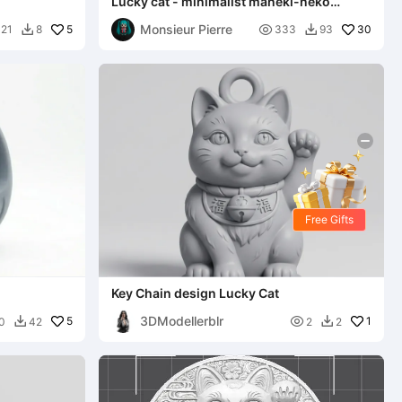
Lucky cat - minimalist maneki-neko
figurine
Monsieur Pierre
5

30
21
8
333
93


Free Gifts
Key Chain design Lucky Cat
3DModellerblr
5

1
0
42
2
2

