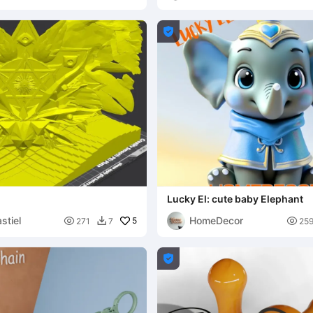

Lucky El: cute baby Elephant
stiel
HomeDecor

5

271
7
25

