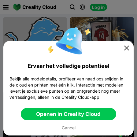

Creality Cloud
Log in




50
Ervaar het volledige potentieel
Detroit LIONS. in lagen om
Arizona Cardinals Michael
in kleuren te kunnen
Wilson Jersey displaystand
Bekijk alle modeldetails, profiteer van naadloos snijden in
printen
Rulman00
6
Jessie_3d_art
4
9


de cloud en printen met één klik. Interactie met modellen
levert je exclusieve punten op en ontgrendelt nog meer
verrassingen, alleen in de Creality Cloud-app!
Openen in Creality Cloud
Cancel
105