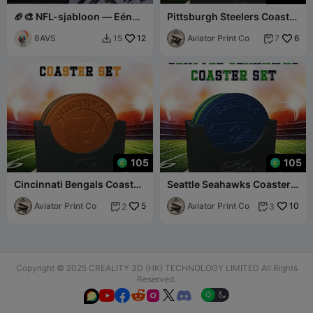
🏈🎨 NFL-sjabloon — Eén
Pittsburgh Steelers Coaster
ontwerp, eindeloze ideeën
Set (NFL)
voor Game Day! 🎂✨
8AVS
12
Aviator Print Co
6
15
7


105
105
Cincinnati Bengals Coaster
Seattle Seahawks Coaster
Set (NFL)
Set (NFL)
Aviator Print Co
5
Aviator Print Co
10
2
3


Copyright © 2025 CREALITY 3D (HK) TECHNOLOGY LIMITED All Rights
Reserved.





