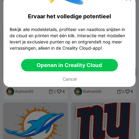
🏈🎨 NFL-sjabloon — Eén
Cleveland Browns. in lagen
ontwerp, eindeloze ideeën
om in kleuren te kunnen
Ervaar het volledige potentieel
voor Game Day! 🎂✨
8AVS
12
printen
Rulman00
4
15
2


Bekijk alle modeldetails, profiteer van naadloos snijden in
de cloud en printen met één klik. Interactie met modellen
levert je exclusieve punten op en ontgrendelt nog meer
verrassingen, alleen in de Creality Cloud-app!
Openen in Creality Cloud
50
50
Cancel
Washington Commanders.
Tampa Bay Buccaneers. in
in lagen printen in kleuren
lagen om in kleur te kunnen
Rulman00
4
printen
Rulman00
6
5
6

