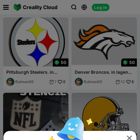

Creality Cloud
Log in



50
50
Pittsburgh Steelers. in
Denver Broncos. in lagen
lagen om in kleuren te
om in kleuren te kunnen
kunnen printen
Rulman00
6
printen
Rulman00
8
7
10


50
