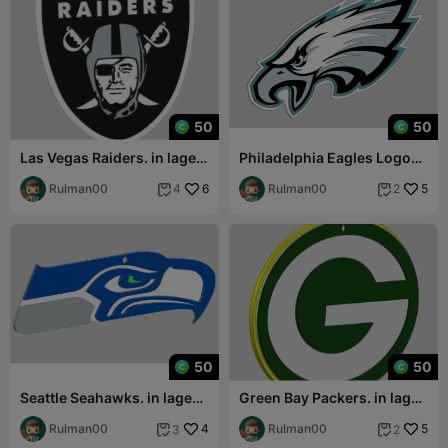
50
50
Las Vegas Raiders. in lagen
Philadelphia Eagles Logo
om in kleuren te kunnen
Ornament
printen
Rulman00
6
Rulman00
5
4
2


50
50
Seattle Seahawks. in lagen
Green Bay Packers. in lagen
om in kleuren te kunnen
om in kleuren te kunnen
printen
Rulman00
4
printen
Rulman00
5
3
2

