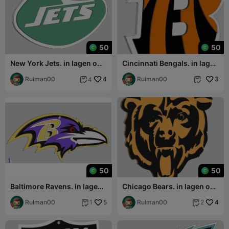
50
50
New York Jets. in lagen om
Cincinnati Bengals. in lagen
in kleur te kunnen printen
om in kleuren te kunnen
Rulman00
4
printen
Rulman00
3
4


50
50
Baltimore Ravens. in lagen
Chicago Bears. in lagen om
om in kleur te kunnen
in kleuren te kunnen
printen
Rulman00
5
printen
Rulman00
4
1
2

