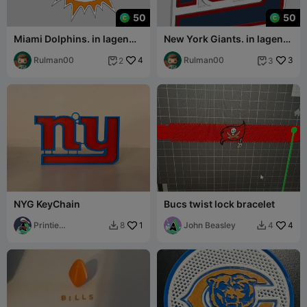
50
50
Miami Dolphins. in lagen
New York Giants. in lagen
om in kleuren te kunnen
om in kleuren te kunnen
printen
Rulman00
4
printen
Rulman00
3
2
3


NYG KeyChain
Bucs twist lock bracelet
Printie
1
John Beasley
4
8
4


McPrinterson