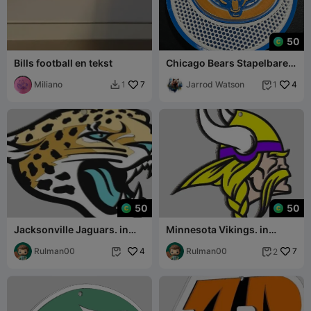
50
Bills football en tekst
Chicago Bears Stapelbare
Onderzetters
Miliano
7
Jarrod Watson
4
1
1


50
50
Jacksonville Jaguars. in
Minnesota Vikings. in
layers to be able to print in
layers to be able to print in
color
Rulman00
4
colors
Rulman00
7
2

