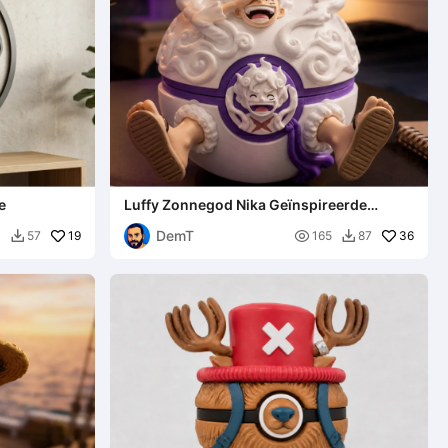
e
Luffy Zonnegod Nika Geïnspireerde
Pokéball
DemT
19

36
1
57
165
87

