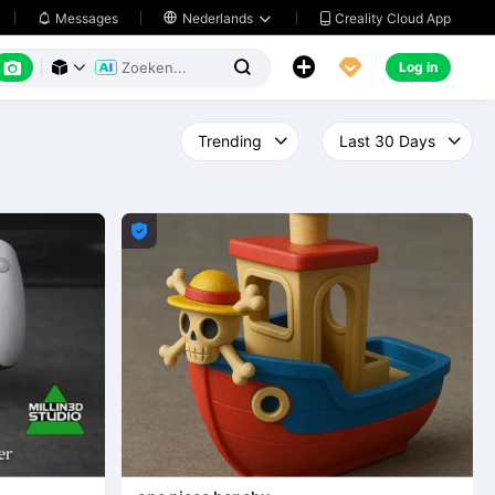
Creality Cloud App
Messages

Nederlands






Log in



