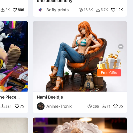
one piece benchy
3dfiy prints
896

1.2K
2K
18.6K
5.7K


Free Gifts
ne Piece
Nami Beeldje
Anime-Tronix
75

35
284
295
71

