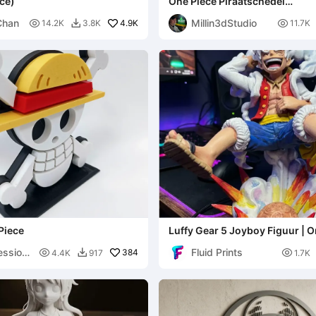
ce)
One Piece Piraatschedel
Gamecontrollerhouder
Chan
Millin3dStudio

4.9K

14.2K
3.8K
11.7K

Piece
Luffy Gear 5 Joyboy Figuur | O
Zonnegod Nika Standbeeld
ession
Fluid Prints

384

4.4K
917
1.7K
