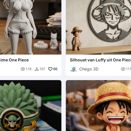
nime One Piece
Silhouet van Luffy uit One Piec
Chego 3D

66

1.1K
167
11
