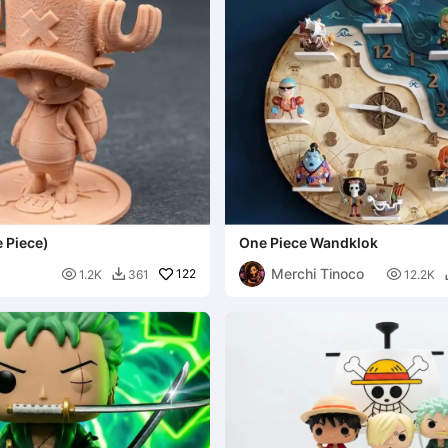
 Piece)
One Piece Wandklok
Merchi Tinoco

122

1.2K
361
12.2K
