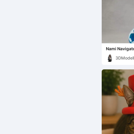
Nami Navigato
Figurine
3DModell