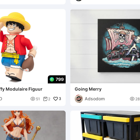
799
fy Modulaire Figuur
Going Merry
3D
Adsodom

3

51
2
28
