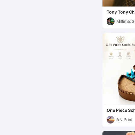
Tony Tony Ch
Kattenhoed
Millin3dS
One Piece Sc
AN Print