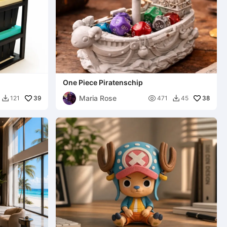
One Piece Piratenschip
Maria Rose
39

38
121
471
45

