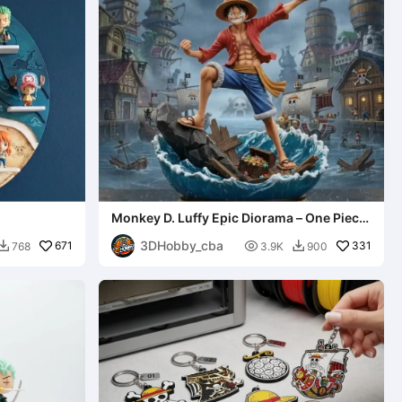
Monkey D. Luffy Epic Diorama – One Piece
Anime Figure STL |
3DHobby_cba
671

331
768
3.9K
900

