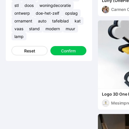
Luffy (OnePie
stl
doos
woningdecoratie
Carmen 
ontwerp
doe-het-zelf
opslag
ornament
auto
tafelblad
kat
vaas
stand
modern
muur
lamp
Reset
Confirm
Logo 3D One 
Mesimpr
s3D