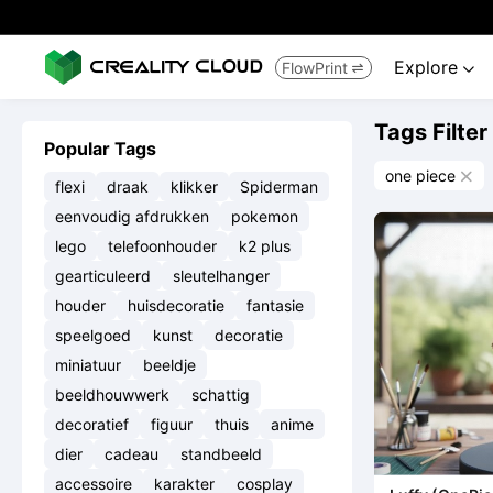
Explore
FlowPrint


Tags Filter
Popular Tags
one piece

flexi
draak
klikker
Spiderman
eenvoudig afdrukken
pokemon
lego
telefoonhouder
k2 plus
gearticuleerd
sleutelhanger
houder
huisdecoratie
fantasie
speelgoed
kunst
decoratie
miniatuur
beeldje
beeldhouwwerk
schattig
decoratief
figuur
thuis
anime
dier
cadeau
standbeeld
accessoire
karakter
cosplay