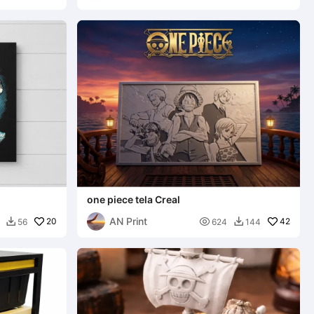
one piece tela Creal
AN Print
20

42
56
624
144

