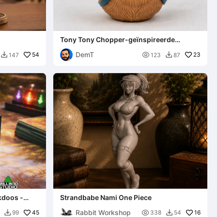
Tony Tony Chopper-geïnspireerde
Pokéball
DemT
54

23
147
123
87


kdoos -
Strandbabe Nami One Piece
Rabbit Workshop
45

16
99
338
54

