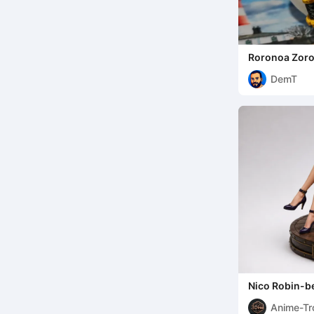
Roronoa Zoro 
Driezwaardens
DemT
Nico Robin-b
Anime-Tr