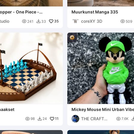
opper - One Piece -
Muurkunst Manga 335
tudio
coreXY 3D

35

241
33
509

haakset
Mickey Mouse Mini Urban Vib
Halloween Printklaar
THE CRAFT

11

98
24
7.6K

VAULT