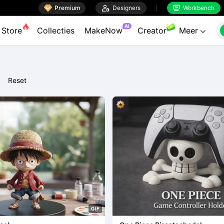

Premium

Designers
Workbench


AI
Store
Collecties
MakeNow
Creator
Meer

Reset
G
I
F