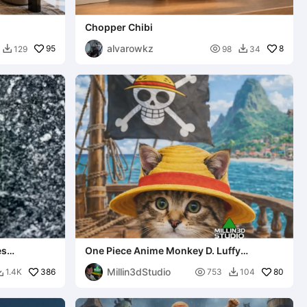
Chopper Chibi
alvarowkz
95

8
129
98
34


es
One Piece Anime Monkey D. Luffy
Kattenhoed
Millin3dStudio
386

80
1.4K
753
104

