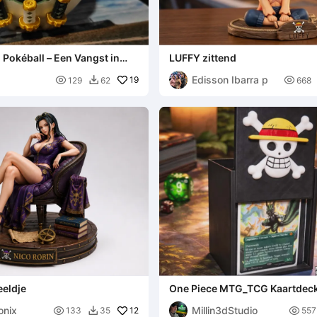
Pokéball – Een Vangst in
LUFFY zittend
tijl
Edisson Ibarra p

19

129
62
668

eeldje
One Piece MTG_TCG Kaartdec
Piratenschedel
onix
Millin3dStudio

12

133
35
557
