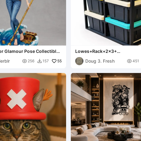
r Glamour Pose Collectible
Lowes+Rack+2x3+
(one+piece+with+supports)
erblr
Doug 3. Fresh

55

256
157
451
