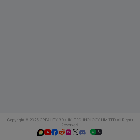
Copyright © 2025 CREALITY 3D (HK) TECHNOLOGY LIMITED All Rights
Reserved.





