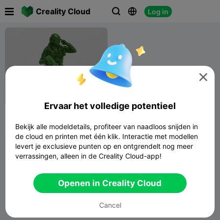

Creality Cloud
Log in




100
Ervaar het volledige potentieel
Soldaat8
Bekijk alle modeldetails, profiteer van naadloos snijden in
FreeMan886
136
20

de cloud en printen met één klik. Interactie met modellen
levert je exclusieve punten op en ontgrendelt nog meer
verrassingen, alleen in de Creality Cloud-app!
Openen in Creality Cloud
Cancel