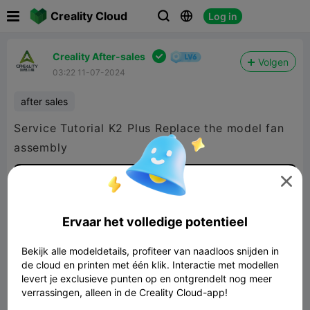

Creality Cloud
Log in




Creality After-sales
Volgen
03:22 11-07-2024
after sales
Service Tutorial K2 Plus Replace the model fan
assembly

1080P HD

Ervaar het volledige potentieel

Bekijk alle modeldetails, profiteer van naadloos snijden in
de cloud en printen met één klik. Interactie met modellen
levert je exclusieve punten op en ontgrendelt nog meer
verrassingen, alleen in de Creality Cloud-app!
02:28