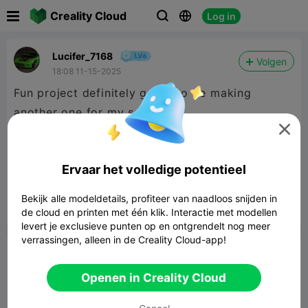

Creality Cloud
Log in



Lucifer_7168
Volgen
18:08 11-15-2025
Fun project definitely going to be making
another one for my son.

Ervaar het volledige potentieel
Bekijk alle modeldetails, profiteer van naadloos snijden in
de cloud en printen met één klik. Interactie met modellen


Rapporteren
6

levert je exclusieve punten op en ontgrendelt nog meer
verrassingen, alleen in de Creality Cloud-app!
Commentaar
Openen in Creality Cloud