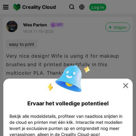

Creality Cloud
Log in



Wes Parton
Volgen
19:24 11-15-2025
easy to print
Very nice design! Wife is using it for makeup
brushes and it printed beautifully in this
multicolor PLA. Thanks!

Ervaar het volledige potentieel
Bekijk alle modeldetails, profiteer van naadloos snijden in
de cloud en printen met één klik. Interactie met modellen
levert je exclusieve punten op en ontgrendelt nog meer
verrassingen, alleen in de Creality Cloud-app!