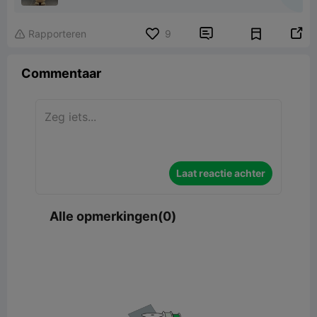


Rapporteren
9

Commentaar
Laat reactie achter
Alle opmerkingen(0)