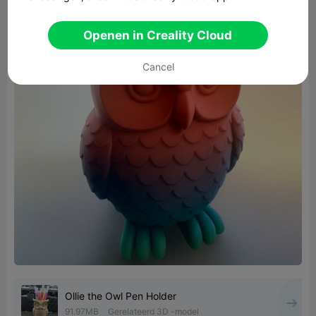
Openen in Creality Cloud
Cancel
Ollie the Owl Pen Holder
91.97MB
Gerelateerd 3D -model