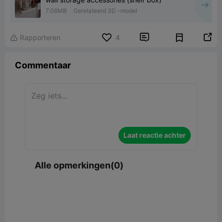
7.06MB
Gerelateerd 3D -model


Rapporteren
4

Commentaar
Laat reactie achter
Alle opmerkingen(0)