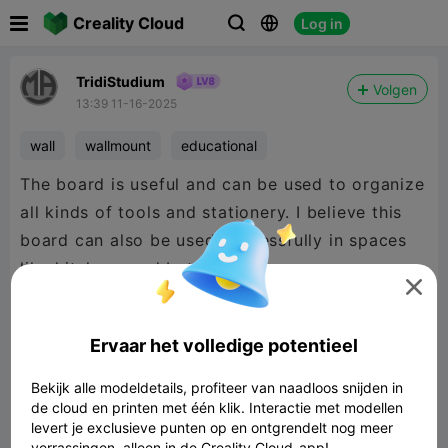

Creality Cloud
Log in



TridiStudium
Volgen
13:39 11-16-2025
wall
wallmount
educational
The board is useful and can be used to organize
all kinds of tools and stationery. I believe this
board can also be used successfully in spaces
like kitchens and bathrooms.

Ervaar het volledige potentieel
Bekijk alle modeldetails, profiteer van naadloos snijden in
de cloud en printen met één klik. Interactie met modellen
levert je exclusieve punten op en ontgrendelt nog meer
verrassingen, alleen in de Creality Cloud-app!