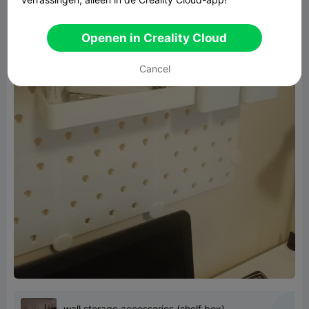
Openen in Creality Cloud
Cancel
wall storage accessories (shelf box)