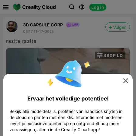

Creality Cloud
Log in



3D CAPSULE CORP
Volgen
03:17 11-17-2025
rasita razita

480P LD


Ervaar het volledige potentieel
01:22
Bekijk alle modeldetails, profiteer van naadloos snijden in
de cloud en printen met één klik. Interactie met modellen
levert je exclusieve punten op en ontgrendelt nog meer
Igor burro
verrassingen, alleen in de Creality Cloud-app!
141.56MB
Gerelateerd 3D -model