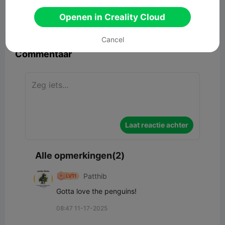
Openen in Creality Cloud


Rapporteren
3
2

Cancel
Commentaar
Laat reactie achter
Alle opmerkingen(2)
Patthib
Gotta love the penguins!
08:47 11-17-2025