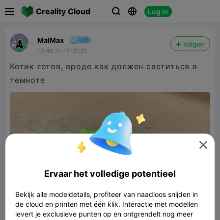

Creality Cloud
Log in



MalMax
Volgen
13:46 11-17-2025
Котик готов, вроде как должен светиться в
темноте

Ervaar het volledige potentieel
Bekijk alle modeldetails, profiteer van naadloos snijden in
de cloud en printen met één klik. Interactie met modellen
levert je exclusieve punten op en ontgrendelt nog meer