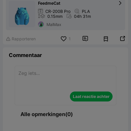
FeedmeCat


CR-200B Pro

PLA

0.15mm

04h 31m
MalMax


Rapporteren
1

Commentaar
Laat reactie achter
Alle opmerkingen(0)