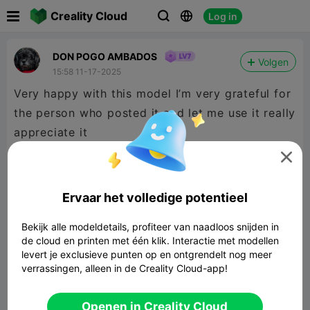

Creality Cloud
Log in



DON POGO AMBADOS
Volgen
15:58 11-17-2025
Very happy with this model I’m very grateful for
the person who posted it and let me use it really
appreciate it

Ervaar het volledige potentieel
Bekijk alle modeldetails, profiteer van naadloos snijden in
de cloud en printen met één klik. Interactie met modellen
levert je exclusieve punten op en ontgrendelt nog meer
verrassingen, alleen in de Creality Cloud-app!
Openen in Creality Cloud