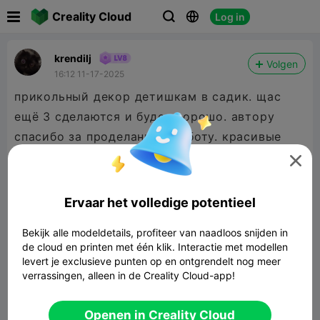

Creality Cloud
Log in



krendilj
Volgen
16:12 11-17-2025
прикольный декор детишкам в садик. щас
ещё 3 сделаются и будет хорошо. автору
спасибо за проделанную работу. красивые
снежинки нынче в дефиците.

Ervaar het volledige potentieel
Bekijk alle modeldetails, profiteer van naadloos snijden in
de cloud en printen met één klik. Interactie met modellen
levert je exclusieve punten op en ontgrendelt nog meer
verrassingen, alleen in de Creality Cloud-app!
Openen in Creality Cloud