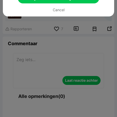
snow flakes christmass tree decoration
Cancel
2.77MB
Gerelateerd 3D -model


Rapporteren
7

Commentaar
Laat reactie achter
Alle opmerkingen(0)