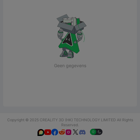
Geen gegevens
Copyright © 2025 CREALITY 3D (HK) TECHNOLOGY LIMITED All Rights
Reserved.





