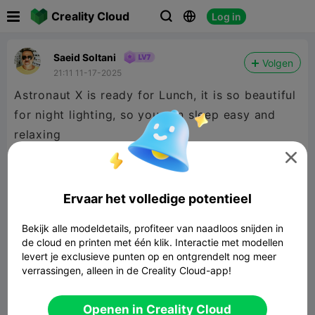

Creality Cloud
Log in



Saeid Soltani
Volgen
21:11 11-17-2025
Astronaut X is ready for Lunch, it is so beautiful
for night lighting, so you can sleep easy and
relaxing


480P LD
Ervaar het volledige potentieel

Bekijk alle modeldetails, profiteer van naadloos snijden in
de cloud en printen met één klik. Interactie met modellen
levert je exclusieve punten op en ontgrendelt nog meer
verrassingen, alleen in de Creality Cloud-app!
01:05
Openen in Creality Cloud