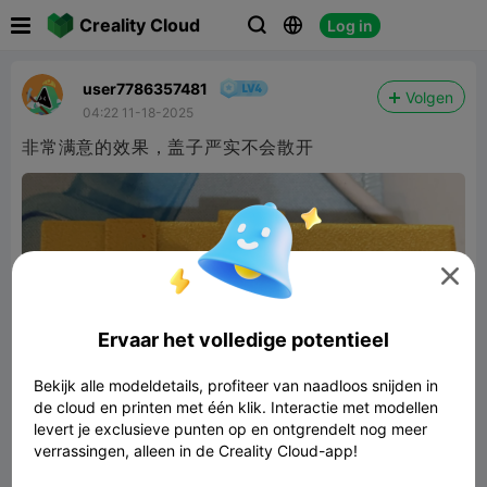

Creality Cloud
Log in



user7786357481
Volgen
04:22 11-18-2025
非常满意的效果，盖子严实不会散开

Ervaar het volledige potentieel
Bekijk alle modeldetails, profiteer van naadloos snijden in
de cloud en printen met één klik. Interactie met modellen
levert je exclusieve punten op en ontgrendelt nog meer
verrassingen, alleen in de Creality Cloud-app!