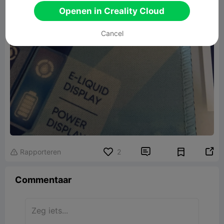
Openen in Creality Cloud
Cancel


Rapporteren
2

Commentaar