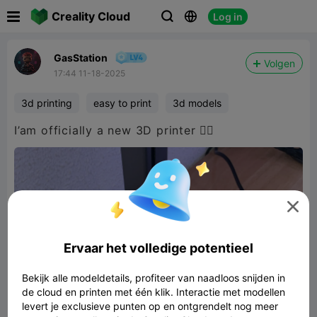

Creality Cloud
Log in



GasStation
Volgen
17:44 11-18-2025
3d printing
easy to print
3d models
I’am officially a new 3D printer 🙂‍↔️

Ervaar het volledige potentieel
Bekijk alle modeldetails, profiteer van naadloos snijden in
de cloud en printen met één klik. Interactie met modellen
levert je exclusieve punten op en ontgrendelt nog meer