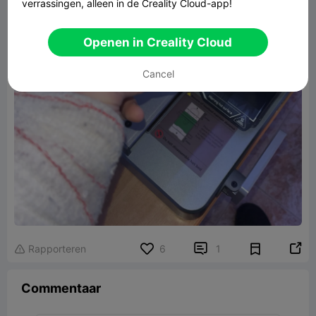
verrassingen, alleen in de Creality Cloud-app!
Openen in Creality Cloud
Cancel


Rapporteren
6
1

Commentaar