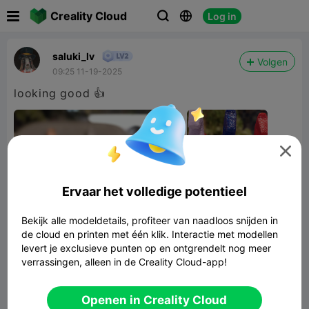

Creality Cloud
Log in



saluki_lv
Volgen
09:25 11-19-2025
looking good 👍

Ervaar het volledige potentieel
Bekijk alle modeldetails, profiteer van naadloos snijden in
de cloud en printen met één klik. Interactie met modellen
levert je exclusieve punten op en ontgrendelt nog meer
verrassingen, alleen in de Creality Cloud-app!
Openen in Creality Cloud
Horse toy figurine