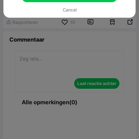
1.62MB
Gerelateerd 3D -model
Cancel


Rapporteren
10

Commentaar
Laat reactie achter
Alle opmerkingen(0)