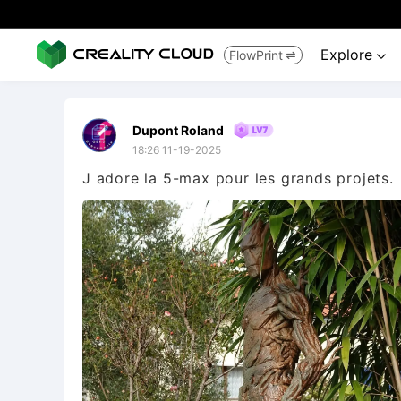
Explore
FlowPrint


Dupont Roland
18:26 11-19-2025
J adore la 5-max pour les grands projets.