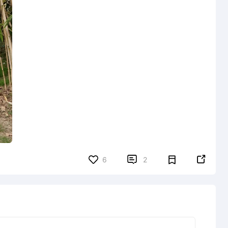


6
2