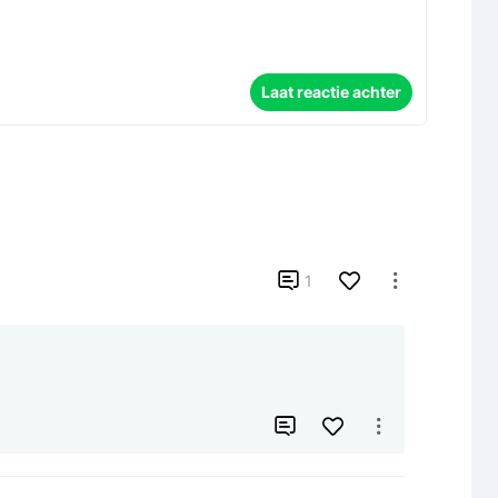
Laat reactie achter

1


