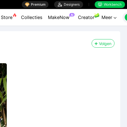

Premium

Designers
Workbench


AI
Store
Collecties
MakeNow
Creator
Meer

Volgen