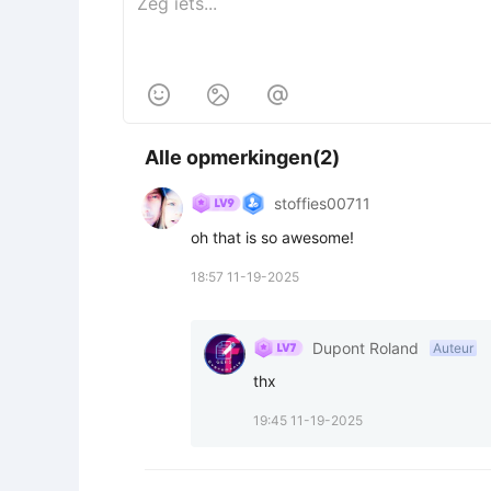



Alle opmerkingen(2)
stoffies00711
oh that is so awesome!
18:57 11-19-2025
Dupont Roland
Auteur
thx
19:45 11-19-2025