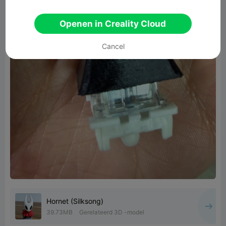
Openen in Creality Cloud
Cancel
Hornet (Silksong)
39.73MB
Gerelateerd 3D -model