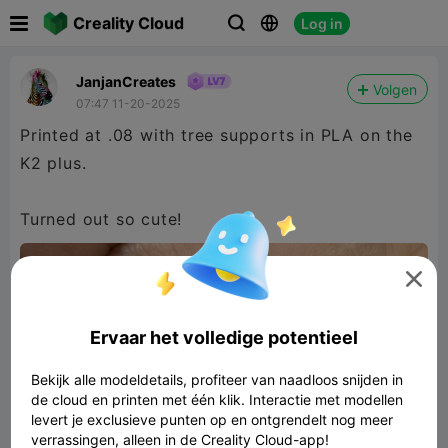

Creality Cloud
Log in



JanjanCreates
Volgen
07:47 11-20-2025
Printed at .08 with tree supports in PLA on the
K2 plus.
Turned out so cute!

Ervaar het volledige potentieel
Bekijk alle modeldetails, profiteer van naadloos snijden in
de cloud en printen met één klik. Interactie met modellen
levert je exclusieve punten op en ontgrendelt nog meer
verrassingen, alleen in de Creality Cloud-app!