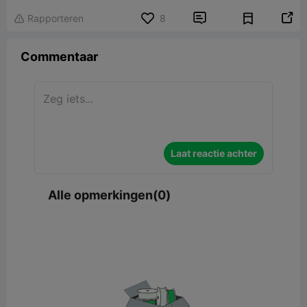


Rapporteren
8

Commentaar
Laat reactie achter
Alle opmerkingen(0)