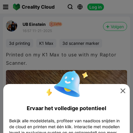

Creality Cloud
Log in



UB Einstein
Volgen
16:57 11-21-2025
3d printing
K1 Max
3d scanner marker
Printed on my K1 Max to use with my Raptor
Scanner.

Ervaar het volledige potentieel
Bekijk alle modeldetails, profiteer van naadloos snijden in
de cloud en printen met één klik. Interactie met modellen
levert je exclusieve punten op en ontgrendelt nog meer