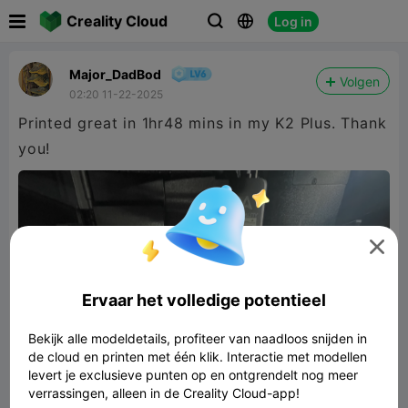

Creality Cloud
Log in



Major_DadBod
Volgen
02:20 11-22-2025
Printed great in 1hr48 mins in my K2 Plus. Thank
you!

Ervaar het volledige potentieel
Bekijk alle modeldetails, profiteer van naadloos snijden in
de cloud en printen met één klik. Interactie met modellen
levert je exclusieve punten op en ontgrendelt nog meer
verrassingen, alleen in de Creality Cloud-app!