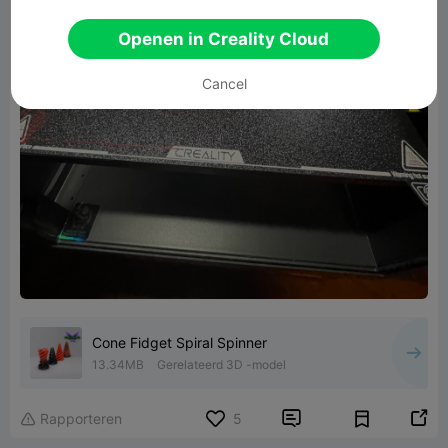
Openen in Creality Cloud
Cancel
Cone Fidget Spiral Spinner
13.34MB
Gerelateerd 3D -model


Rapporteren
5
