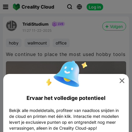

Creality Cloud
Log in



TridiStudium
Volgen
11:27 11-22-2025
hoby
wallmount
office
We continue to place the most used hobby tools

Ervaar het volledige potentieel
Bekijk alle modeldetails, profiteer van naadloos snijden in
de cloud en printen met één klik. Interactie met modellen
levert je exclusieve punten op en ontgrendelt nog meer
verrassingen, alleen in de Creality Cloud-app!