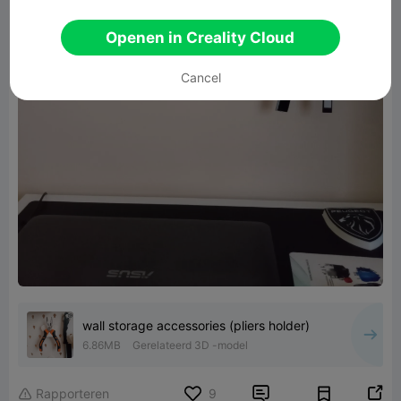
Openen in Creality Cloud
Cancel
wall storage accessories (pliers holder)
6.86MB
Gerelateerd 3D -model


Rapporteren
9
