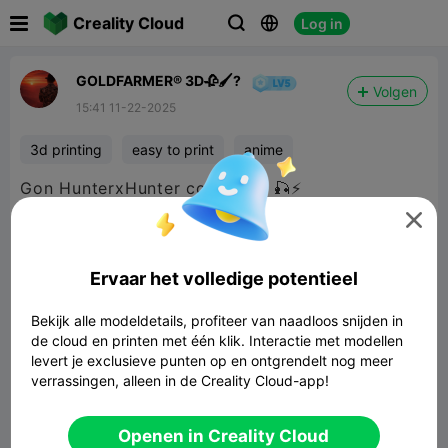

Creality Cloud
Log in



GOLDFARMER® 3D🥀🖌️?
Volgen
15:41 11-22-2025
3d printing
easy to print
anime
Gon HunterxHunter collection 🎣⚡

Ervaar het volledige potentieel
Bekijk alle modeldetails, profiteer van naadloos snijden in
de cloud en printen met één klik. Interactie met modellen
levert je exclusieve punten op en ontgrendelt nog meer
verrassingen, alleen in de Creality Cloud-app!
Openen in Creality Cloud