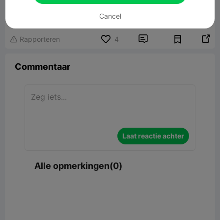
Gon Art HunterxHunter🎣
40.80MB
Gerelateerd 3D -model
Cancel


Rapporteren
4

Commentaar
Laat reactie achter
Alle opmerkingen(0)