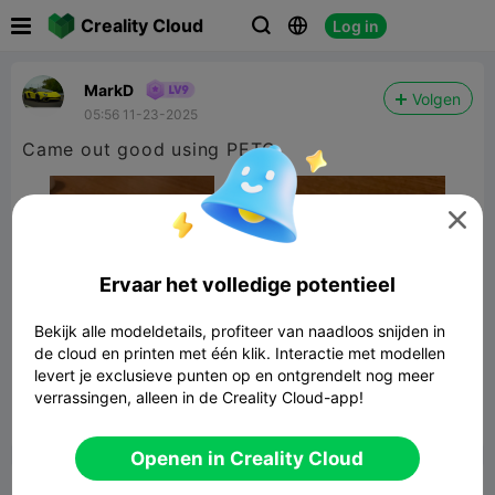

Creality Cloud
Log in



MarkD
Volgen
05:56 11-23-2025
Came out good using PETG

Ervaar het volledige potentieel
Bekijk alle modeldetails, profiteer van naadloos snijden in
de cloud en printen met één klik. Interactie met modellen
levert je exclusieve punten op en ontgrendelt nog meer
verrassingen, alleen in de Creality Cloud-app!


Rapporteren
5

Openen in Creality Cloud
Commentaar