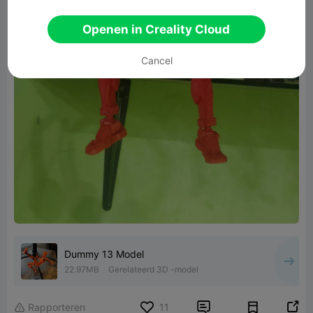
Openen in Creality Cloud
Cancel
Dummy 13 Model
22.97MB
Gerelateerd 3D -model


Rapporteren
11
