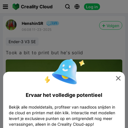

Creality Cloud
Log in



HenshinSR
Volgen
06:08 11-23-2025
Ender-3 V3 SE
Took a bit to print but he's solid

Ervaar het volledige potentieel
Bekijk alle modeldetails, profiteer van naadloos snijden in
de cloud en printen met één klik. Interactie met modellen
levert je exclusieve punten op en ontgrendelt nog meer
verrassingen, alleen in de Creality Cloud-app!