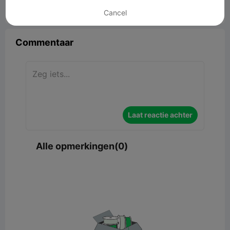
Cancel


Rapporteren
6

Commentaar
Laat reactie achter
Alle opmerkingen(0)