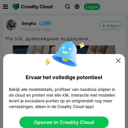

Creality Cloud
Log in



SergKa
Volgen
11:09 11-23-2025
Pla silk, древовидные поддержки.

Ervaar het volledige potentieel
Bekijk alle modeldetails, profiteer van naadloos snijden in
de cloud en printen met één klik. Interactie met modellen
levert je exclusieve punten op en ontgrendelt nog meer
verrassingen, alleen in de Creality Cloud-app!
Попа с ручками

2.49MB
Gerelateerd 3D -model
Openen in Creality Cloud