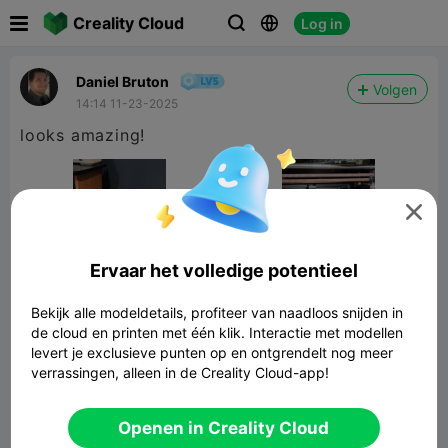

Creality Cloud
Log in



Daniel Bruton
Volgen
14:14 11-23-2025
looks amazing!

Ervaar het volledige potentieel
Bekijk alle modeldetails, profiteer van naadloos snijden in
de cloud en printen met één klik. Interactie met modellen
levert je exclusieve punten op en ontgrendelt nog meer
verrassingen, alleen in de Creality Cloud-app!
Milennium Falcon
7.24MB
Gerelateerd 3D -model
Openen in Creality Cloud