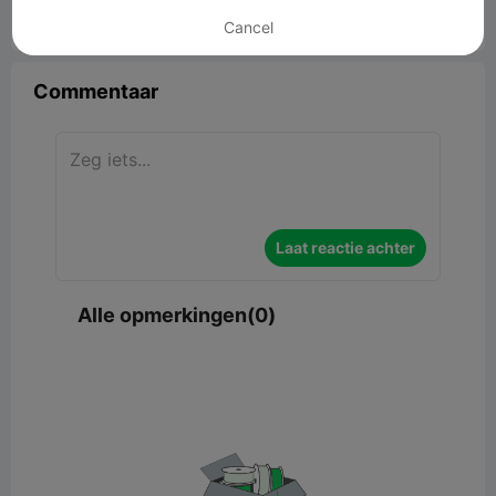
Cancel


Rapporteren
9

Commentaar
Laat reactie achter
Alle opmerkingen(0)