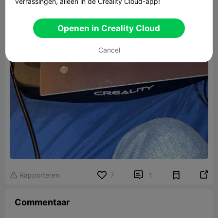
verrassingen, alleen in de Creality Cloud-app!
Openen in Creality Cloud
Cancel


Rapporteren
7
1

Commentaar