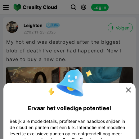

Creality Cloud
Log in



Leighton
Volgen
22:02 11-23-2025
My hot end was destroyed after the biggest
blob of death I’ve ever had happened! Now I
have to buy a new one.

Ervaar het volledige potentieel
Bekijk alle modeldetails, profiteer van naadloos snijden in
de cloud en printen met één klik. Interactie met modellen
levert je exclusieve punten op en ontgrendelt nog meer