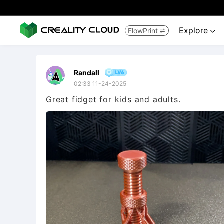
Explore
FlowPrint


Randall
02:33 11-24-2025
Great fidget for kids and adults.