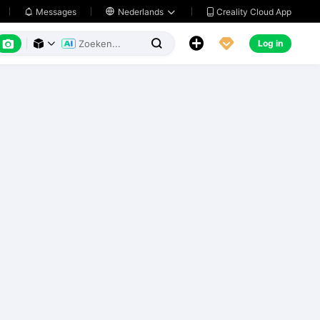
Creality Cloud App
Messages

Nederlands






Log in


