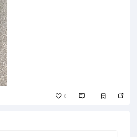


8