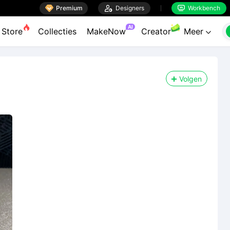

Premium

Designers
Workbench


AI
Store
Collecties
MakeNow
Creator
Meer

Volgen