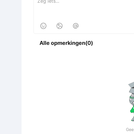



Alle opmerkingen(0)
Gee