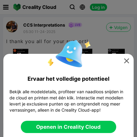

Creality Cloud
Log in



CCS Interpretations
Volgen
05:30 11-24-2025
I thank you all for your support!

Ervaar het volledige potentieel
Bekijk alle modeldetails, profiteer van naadloos snijden in
de cloud en printen met één klik. Interactie met modellen
levert je exclusieve punten op en ontgrendelt nog meer
verrassingen, alleen in de Creality Cloud-app!


Rapporteren
4

Openen in Creality Cloud
Commentaar