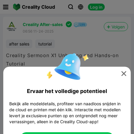

Creality Cloud
Log in




Creality After-sales
Volgen
06:56 11-24-2025
after sales
tutorial
Creality Sermoon X1 Unboxing and Hands-on
Tutorial


1080P HD
Ervaar het volledige potentieel

Bekijk alle modeldetails, profiteer van naadloos snijden in
de cloud en printen met één klik. Interactie met modellen
levert je exclusieve punten op en ontgrendelt nog meer
verrassingen, alleen in de Creality Cloud-app!
08:40