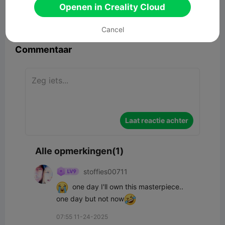
Openen in Creality Cloud


Rapporteren
3
1

Cancel
Commentaar
Laat reactie achter
Alle opmerkingen(1)
stoffies00711
  one day I'll own this masterpiece..   
one day but not now
07:55 11-24-2025