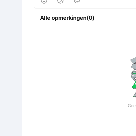



Alle opmerkingen(0)
Gee