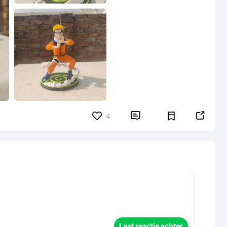


4
Laat reactie achter