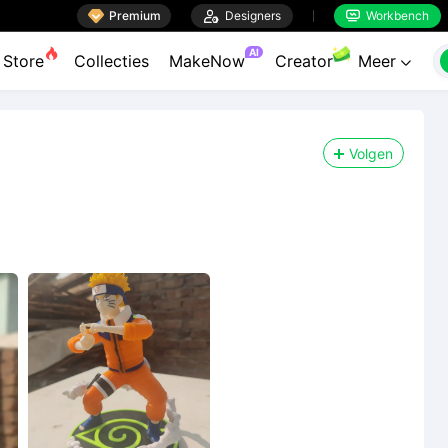

Premium

Designers
Workbench


AI
Store
Collecties
MakeNow
Creator
Meer

Volgen