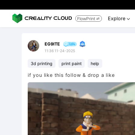
Explore
FlowPrint


EG9ITE
11:36 11-24-2025
3d printing
print paint
help
if you like this follow & drop a like