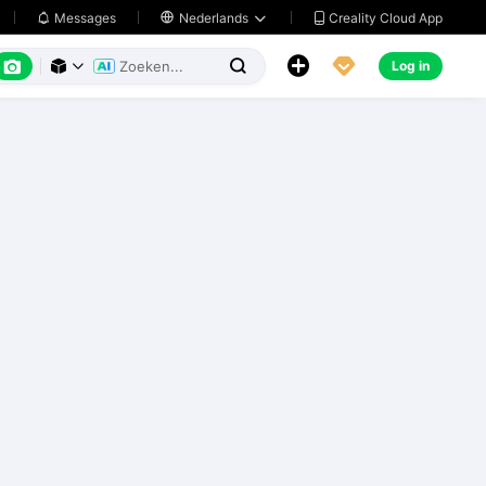
Creality Cloud App
Messages

Nederlands






Log in


