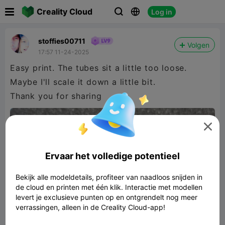

Creality Cloud
Log in



stoffies00711
Volgen
17:57 11-24-2025
Easy print. The tubes sit a little too loose.
Maybe I'll scale it down a little bit.
Thank you for sharing

Ervaar het volledige potentieel
Bekijk alle modeldetails, profiteer van naadloos snijden in
de cloud en printen met één klik. Interactie met modellen
levert je exclusieve punten op en ontgrendelt nog meer
verrassingen, alleen in de Creality Cloud-app!