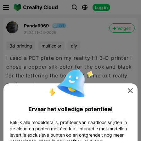

Creality Cloud
Log in



Panda6969
Volgen
21:24 11-24-2025
3d printing
multicolor
diy
I used a PET plate on my reality HI 3-D printer I
chose a copper silk color for the box and black
for the lettering the box itself came out really
really great

Ervaar het volledige potentieel
Bekijk alle modeldetails, profiteer van naadloos snijden in
de cloud en printen met één klik. Interactie met modellen
levert je exclusieve punten op en ontgrendelt nog meer