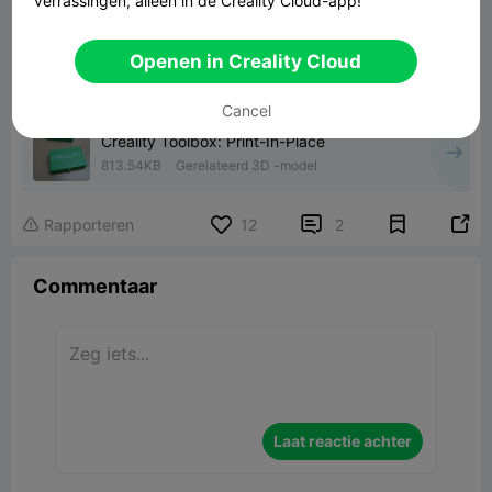
verrassingen, alleen in de Creality Cloud-app!
Openen in Creality Cloud
Cancel
Creality Toolbox: Print-In-Place
813.54KB
Gerelateerd 3D -model


Rapporteren
12
2

Commentaar
Laat reactie achter