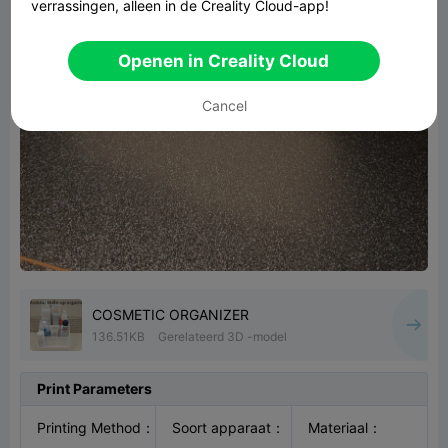
verrassingen, alleen in de Creality Cloud-app!
Openen in Creality Cloud
Cancel
COSMETIC ORGANIZER
136.51KB
Gerelateerd 3D -model
Print Parameters
Printing Method
：
Soort apparaat
：
Materiaal
：