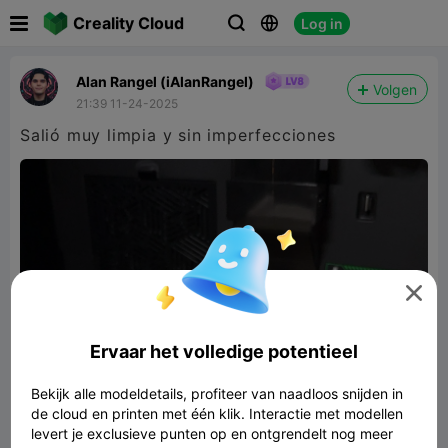

Creality Cloud
Log in



Alan Rangel (iAlanRangel)
Volgen
21:39 11-24-2025
Salió muy limpia y sin imperfecciones

Ervaar het volledige potentieel
Bekijk alle modeldetails, profiteer van naadloos snijden in
de cloud en printen met één klik. Interactie met modellen
levert je exclusieve punten op en ontgrendelt nog meer