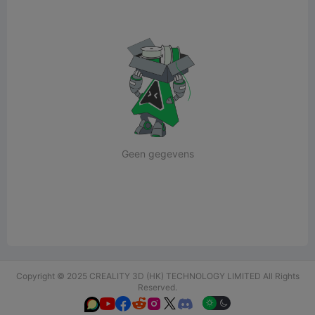
Geen gegevens
Copyright © 2025 CREALITY 3D (HK) TECHNOLOGY LIMITED All Rights
Reserved.





