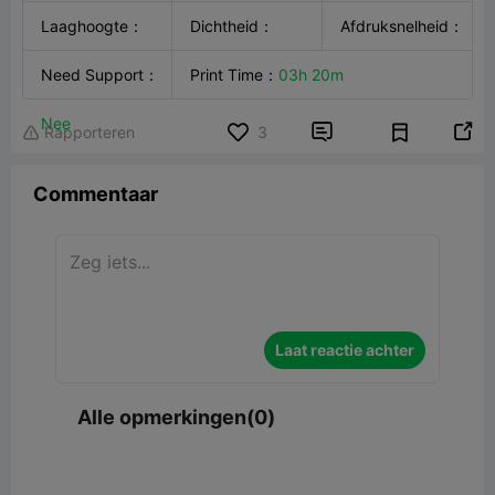
FFF
Laaghoogte
：
K2 Pro
Dichtheid
：
Creality HYPER
Afdruksnelheid
：

0.20mm
Need Support
：
10.00%
Print Time
：
03h 20m
PLA
500.0mm/s
Nee


Rapporteren
3

Commentaar
Laat reactie achter
Alle opmerkingen(0)