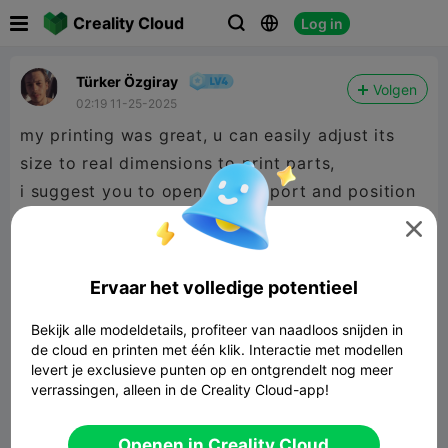

Creality Cloud
Log in



Türker Özgiray
Volgen
02:19 11-25-2025
my printing was great, u can easily adjust its
size to real dimensions to print parts,
i suggest you to open the support and position
the vehicle above the surface so u can get good

finish on support removal
Ervaar het volledige potentieel
Bekijk alle modeldetails, profiteer van naadloos snijden in
de cloud en printen met één klik. Interactie met modellen
levert je exclusieve punten op en ontgrendelt nog meer
verrassingen, alleen in de Creality Cloud-app!
Openen in Creality Cloud