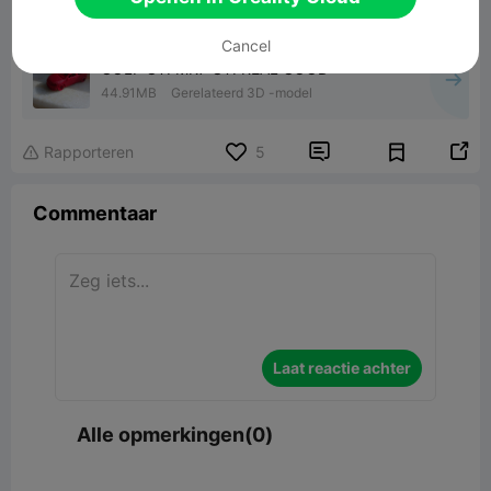
Cancel
GOLF GTI MK7 GTI REAL GOOD
44.91MB
Gerelateerd 3D -model


Rapporteren
5

Commentaar
Laat reactie achter
Alle opmerkingen(0)